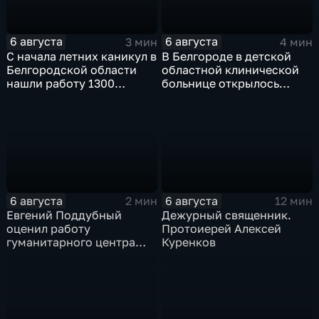
6 августа
6 августа
3 мин
4 мин
С начала летних каникул в
В Белгороде в детской
Белгородской области
областной клинической
нашли работу 1300
больнице открылось
подростков
новое модульное
приемное отделение
6 августа
6 августа
2 мин
12 мин
Евгений Поддубный
Дежурный священник.
оценил работу
Протоиерей Алексей
гуманитарного центра
Куренков
в Грайворонском округе