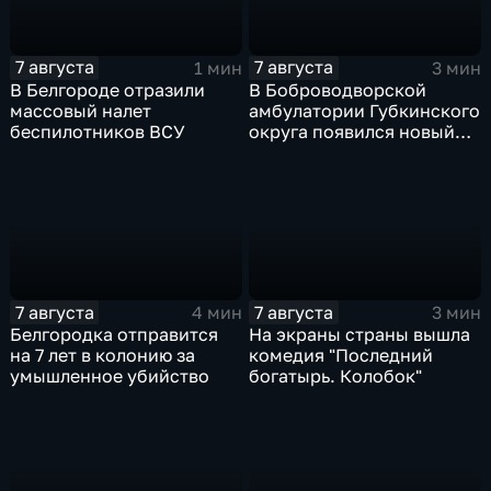
7 августа
7 августа
1 мин
3 мин
В Белгороде отразили
В Боброводворской
массовый налет
амбулатории Губкинского
беспилотников ВСУ
округа появился новый
специалист по программе
"Земский доктор"
7 августа
7 августа
4 мин
3 мин
Белгородка отправится
На экраны страны вышла
на 7 лет в колонию за
комедия "Последний
умышленное убийство
богатырь. Колобок"