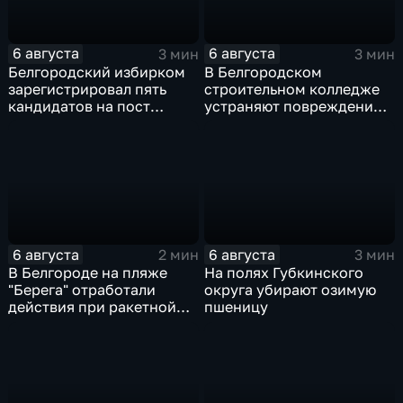
6 августа
6 августа
3 мин
3 мин
Белгородский избирком
В Белгородском
зарегистрировал пять
строительном колледже
кандидатов на пост
устраняют повреждения
губернатора
после атаки ВСУ
6 августа
6 августа
2 мин
3 мин
В Белгороде на пляже
На полях Губкинского
"Берега" отработали
округа убирают озимую
действия при ракетной
пшеницу
опасности