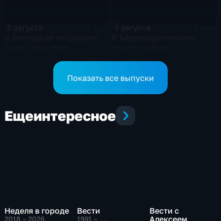
5 августа
5 августа
3 мин
3 мин
В Белгороде наградили
В Белгороде почтили
представителей
память героев-
различных профессий
освободителей у Вечного
огня
Показать все выпуски
Еще
интересное
Неделя в городе
Вести
Вести с
Алексеем
2018 – 2026
,
1991 – …
,