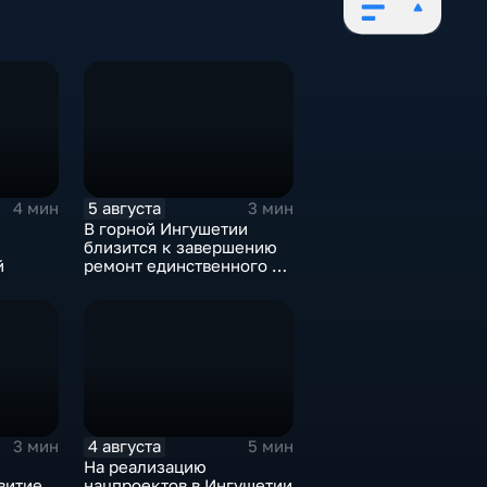
5 августа
4 мин
3 мин
В горной Ингушетии
близится к завершению
й
ремонт единственного в
районе детского сада
4 августа
3 мин
5 мин
На реализацию
витие
нацпроектов в Ингушетии