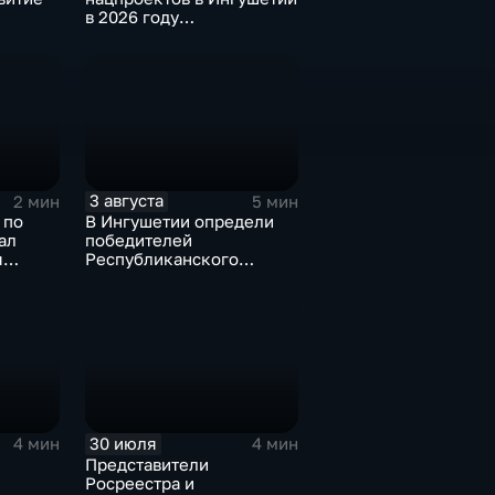
в 2026 году
предусмотрено
финансирование в
объёме около 6
миллиардов рублей
3 августа
2 мин
5 мин
 по
В Ингушетии определи
ал
победителей
я
Республиканского
менов
конкурса «Лучшее
личное подсобное
хозяйство» и Фестиваля
цветов
30 июля
4 мин
4 мин
Представители
Росреестра и