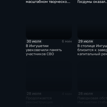
масштабном творческом
Госдумы оказал
смотре "Зарядье"
материальную 
30 июля
29 июля
6 мин
В Ингушетии
В столице Ингу
увековечили память
близится к зав
участников СВО
капитальный ре
детского сада "
28 июля
28 июля
4 мин
Продолжается
Паводковая обст
реконструкция
Ингушетии стаб
Мемориала памяти и