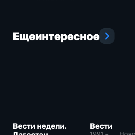
славы Ингушетии
Еще
интересное
Вести недели.
Вести
Дагестан
1991 – …
, Нов