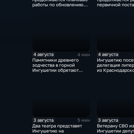
работы по обновлению
первичной поста
энергетической
воинский учёт
инфраструктуры
4 августа
4 августа
4 мин
Памятники древнего
Ингушетию посе
зодчества в горной
делегация лите
Ингушетии обретают
из Краснодарск
вторую жизнь
3 августа
3 августа
5 мин
Два театра представят
Ветерану СВО и
Ингушетию на
Ингушетии депу