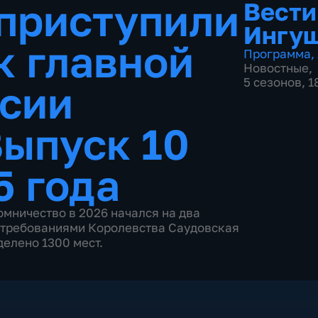
приступили
Вести
Ингу
к главной
Программа
,
Новостные
,
5 сезонов, 
ссии
ыпуск 10
5 года
мничество в 2026 начался на два
и требованиями Королевства Саудовская
елено 1300 мест.