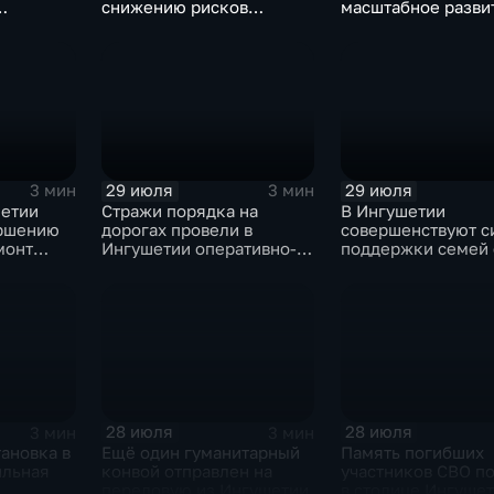
снижению рисков
масштабное разви
помощь
возникновения
спортивной
чрезвычайных ситуаций
инфраструктуры
техногенного и
природного характера
29 июля
29 июля
3 мин
3 мин
шетии
Стражи порядка на
В Ингушетии
ершению
дорогах провели в
совершенствуют с
монт
Ингушетии оперативно-
поддержки семей 
СКАЗКА"
профилактическое
особенными детьм
мероприятие "ЗАСЛОН"
участников СВО
28 июля
28 июля
3 мин
3 мин
ановка в
Ещё один гуманитарный
Память погибших
ильная
конвой отправлен на
участников СВО п
передовую из Ингушетии
в столице Ингуше