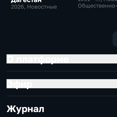
Общественно
2026
, Новостные
политические
социально-
экономически
О платформе
Эфир
Журнал