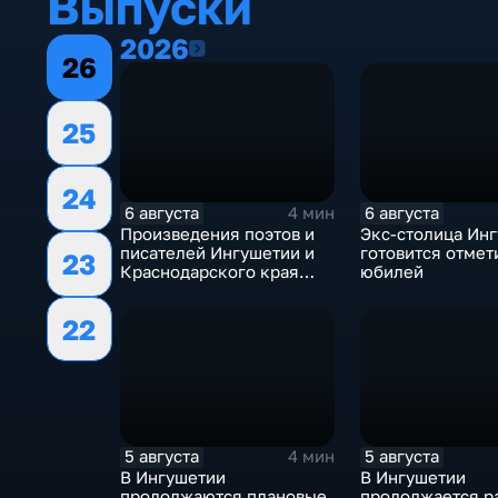
Выпуски
2026
2026
26
25
24
6 августа
6 августа
4 мин
Произведения поэтов и
Экс-столица Ин
писателей Ингушетии и
готовится отмет
23
Краснодарского края
юбилей
войдут в единый сборник
22
5 августа
5 августа
4 мин
В Ингушетии
В Ингушетии
продолжаются плановые
продолжается р