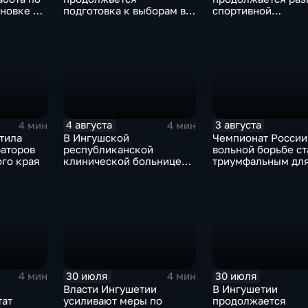
новке на
подготовка к выборам в
спортивной
Госдуму и Народное
инфраструктуры
Собрание
4 августа
3 августа
4 мин
4 мин
тила
В Ингушской
Чемпионат России
раторов
республиканской
вольной борьбе ст
ого края
клинической больнице
триумфальным дл
открылось отделение
ингушских спортс
медицинской
реабилитации для
участников СВО
30 июля
30 июля
4 мин
4 мин
з
Власти Ингушетии
В Ингушетии
тат
усиливают меры по
продолжается