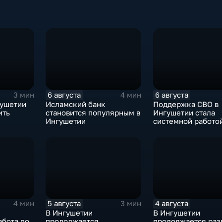
6 августа
6 августа
3 мин
4 мин
гушетии
Исламский банк
Поддержка СВО в
ить
становится популярным в
Ингушетии стала
Ингушетии
системной работо
5 августа
4 августа
4 мин
3 мин
В Ингушетии
В Ингушетии
абота по
продолжается
продолжается раз