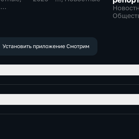
-
Новостн
,
Общест
политич
е
социаль
эконом
Установить приложение Смотрим