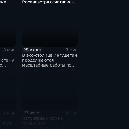
тие
Роскадастра отчитались
перед кабинетом
министров Ингушетии
28 июля
3 мин
3 мин
В экс-столице Ингушетии
истему
продолжаются
с
масштабные работы по
и и
озеленению
27 июля
4 мин
4 мин
Патриарший хор из
очтили
Грузии дал
тии
благотворительный