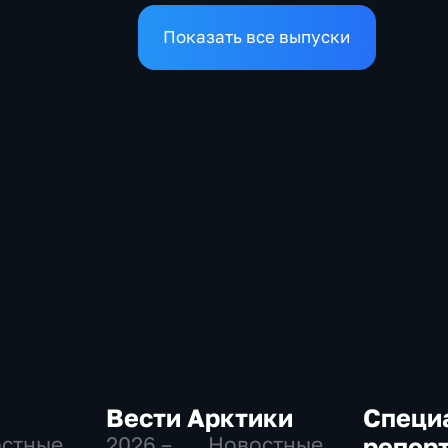
Показать все выпуски
Вести Арктики
Специ
остные,
2026 – …
, Новостные
репор