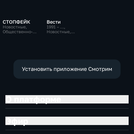
СТОПФЕЙК
Вести
Новостные,
1991 – …
,
Общественно-
Новостные,
политические,
Общественно-
общество
политические,
социально-
экономические
Установить приложение Смотрим
О платформе
Эфир