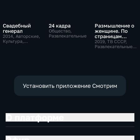
Свадебный
24 кадра
Размышление о
генерал
женщине. По
Общество,
Развлекательные
страницам
2014
, Авторские,
Культура,
советского
2019
, ТВ СССР,
общество
телевидения
Развлекательные,
общество
Установить приложение Смотрим
О платформе
Эфир