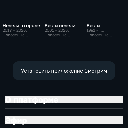
Неделя в городе
Вести недели
Вести
2018 – 2026
,
2001 – 2026
,
1991 – …
,
Новостные,
Новостные,
Новостные,
Общество,
Общественно-
Общественно-
общественно-
политические
политические,
политические
социально-
экономические
Установить приложение Смотрим
О платформе
Эфир