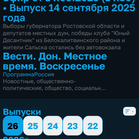
•
Выпуск 14 сентября 2025
года
Выборы губернатора Ростовской области и
депутатов местных дум, победы клуба "Юный
Десантник" из Белокалитвинского района и
жители Сальска остались без автовокзала
Вести. Дон. Местное
время. Воскресенье
Программа
Россия
Новостные
,
общественно-
политические
,
общество
,
социально-
экономические
,
5 сезонов, 150 выпусков
Выпуски
26
25
24
23
22