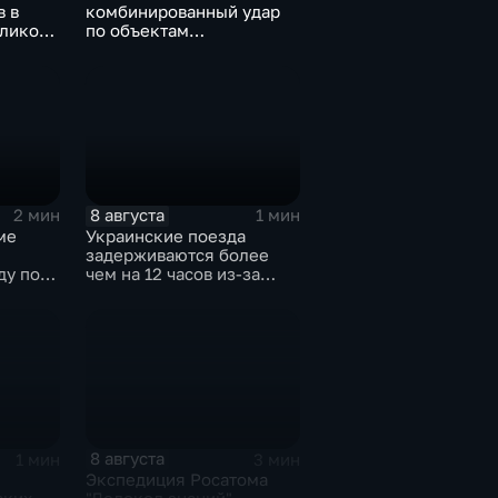
в в
комбинированный удар
еликого
по объектам
логистической,
топливной и
энергетической
инфраструктуры в Киеве
8 августа
2 мин
1 мин
ме
Украинские поезда
задерживаются более
ду по
чем на 12 часов из-за
м
угрозы обстрелов
8 августа
1 мин
3 мин
Экспедиция Росатома