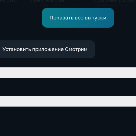
золотых
тулово: Колобок
поздравил россий
подчинил себе носителя
спортсменов и
рнире по
в новом сказочном
физкультурников 
блокбастере
профессиональны
Показать все выпуски
праздником
Установить приложение Смотрим