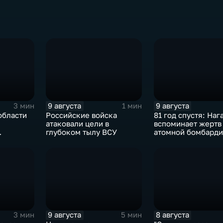
9 августа
9 августа
3 мин
1 мин
области
Российские войска
81 год спустя: Наг
атаковали цели в
вспоминает жертв
глубоком тылу ВСУ
атомной бомбарди
сток"
чтожают
ления
9 августа
8 августа
3 мин
5 мин