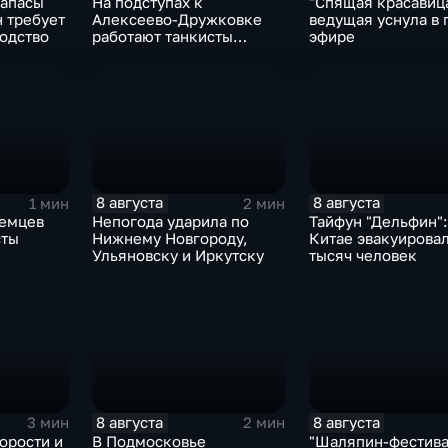
апасы
На подступах к
"Спящая красавица
н требует
Алексеево-Дружковке
ведущая уснула в
одство
работают танкисты
эфире
"Южной"
8 августа
8 августа
1 мин
2 мин
немцев
Непогода ударила по
Тайфун "Дельфин":
сты
Нижнему Новгороду,
Китае эвакуирова
Ульяновску и Иркутску
тысяч человек
8 августа
8 августа
3 мин
2 мин
орости и
В Подмосковье
"Шаляпин‑фестива