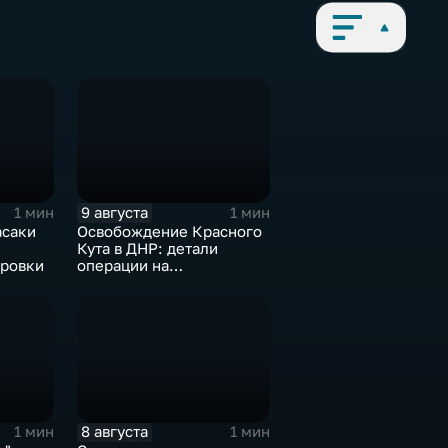
9 августа
1 мин
1 мин
асаки
Освобождение Красного
Кута в ДНР: детали
ровки
операции на
Добропольском
направлении
8 августа
1 мин
1 мин