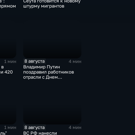
":
Сеута готовится к новому
 прямом
штурму мигрантов
8 августа
1 мин
4 мин
 в
Владимир Путин
ли 420
поздравил работников
отрасли с Днем
строителя
8 августа
1 мин
4 мин
ль"
ВС РФ нанесли