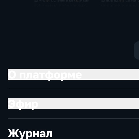
заняли более выгодные
завоевали семь 
рубежи на нескольких
медалей и одну
направлениях в зоне СВО
бронзовую на ту
ИИ
О платформе
Эфир
Журнал