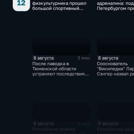
12
физкультурника прошел
адреналина: под
большой спортивный
Петербургом пр
фестиваль
третий этап "Фо
8 августа
8 августа
3 мин
После паводка в
Сооснователь
Тюменской области
"Википедии" Ла
устраняют последствия
Сэнгер назвал р
для водоснабжения
инструментом
пропаганды
8 августа
8 августа
1 мин
Российские войска
Российские шко