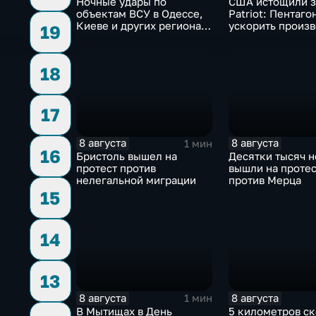
Ночные удары по
США истощили з
объектам ВСУ в Одессе,
Patriot: Пентаго
Киеве и других регионах
ускорить произв
19
Украины
18
17
8 августа
8 августа
1 мин
16
Бристоль вышел на
Десятки тысяч 
протест против
вышли на проте
нелегальной миграции
против Мерца
15
14
13
8 августа
8 августа
1 мин
В Мытищах в День
5 километров ск