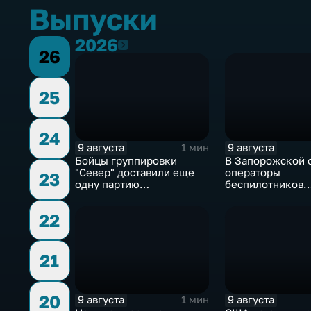
Выпуски
2026
2026
26
25
24
9 августа
9 августа
1 мин
Бойцы группировки
В Запорожской 
"Север" доставили еще
операторы
23
одну партию
беспилотников
гуманитарного груза
группировки "Во
планомерно уни
22
технику и укреп
ВСУ
21
20
9 августа
9 августа
1 мин