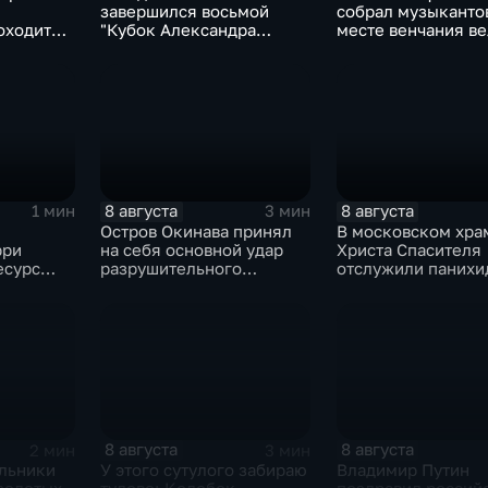
завершился восьмой
собрал музыканто
оходит
"Кубок Александра
месте венчания в
рмулы‑4"
Овечкина"
певца
8 августа
8 августа
1 мин
3 мин
Остров Окинава принял
В московском хра
рри
на себя основной удар
Христа Спасителя
есурс
разрушительного
отслужили панихи
тайфуна "Дельфин"
погибшим жителя
Южной Осетии
8 августа
8 августа
2 мин
3 мин
льники
У этого сутулого забираю
Владимир Путин