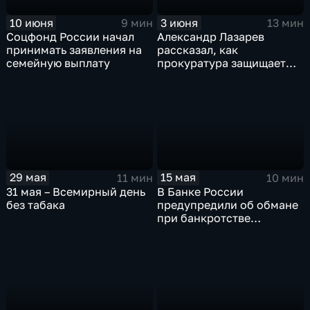
10 июня
3 июня
9 мин
13 мин
Соцфонд России начал
Александр Лазарев
принимать заявления на
рассказал, как
семейную выплату
прокуратура защищает
права белгородцев
29 мая
15 мая
11 мин
10 мин
31 мая – Всемирный день
В Банке России
без табака
предупредили об обмане
при банкротстве
физических лиц