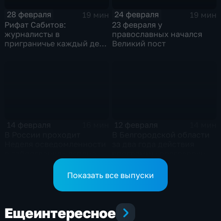
28 февраля
24 февраля
19 мин
19 мин
Рифат Сабитов:
23 февраля у
журналисты в
православных начался
приграничье каждый день
Великий пост
выполняют свой
профессиональный и
гражданский долг
14 февраля
12 февраля
16 мин
14 мин
В России проходит
В Белгородской области
Неделя осведомленности
за два года действия
о заболеваниях сердца
программы долгосрочных
сбережений заключено
порядка 143 тысячи
Показать все выпуски
договоров
Еще
интересное