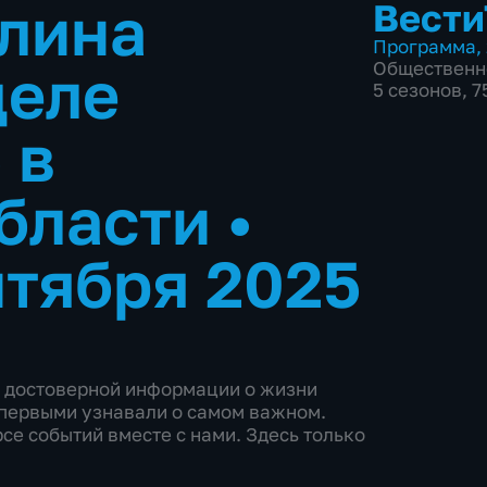
лина
Вести
Программа
,
деле
Общественн
5 сезонов, 
 в
области
•
нтября 2025
и достоверной информации о жизни
ы первыми узнавали о самом важном.
се событий вместе с нами. Здесь только