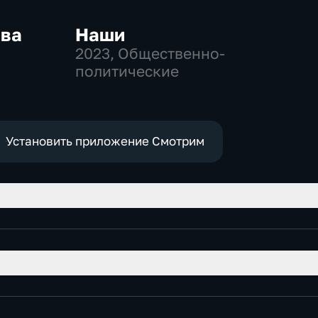
ква
Наши
2023
, Общественно-
политические
-
,
е
Установить приложение Смотрим