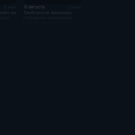
6 августа
3 мин
3 мин
ьмём на
Тамбовские фермеры
роры
отправили очередную
партию гуманитарной
помощи на фронт