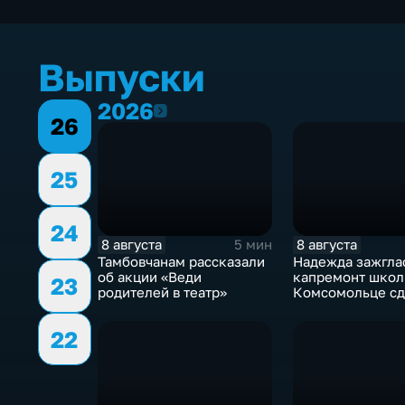
Выпуски
2026
2026
26
25
24
8 августа
8 августа
5 мин
Тамбовчанам рассказали
Надежда зажгла
об акции «Веди
капремонт школ
23
родителей в театр»
Комсомольце сд
с мертвой точки
22