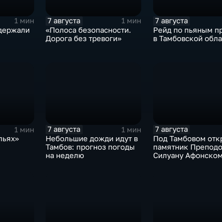
7 августа
7 августа
1 мин
1 мин
держали
«Полоса безопасности.
Рейд по пьяным п
Дорога без тревоги»
в Тамбовской обла
7 августа
7 августа
1 мин
1 мин
льях»
Небольшие дожди идут в
Под Тамбовом отк
Тамбов: прогноз погоды
памятник Препод
на неделю
Силуану Афонско