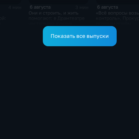
6 августа
6 августа
4 мин
3 мин
Они и строить, и жить
«Всё вопросы воз
ой:
помогают: в Драмтеатре
контроль». Проку
и
чествовали лучших
провели приём
 Максим
строителей
участников СВО
веты
Показать все выпуски