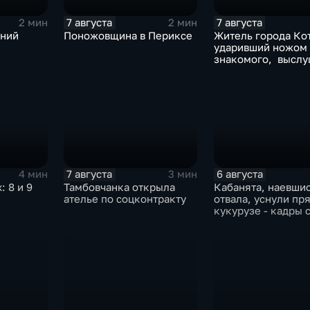
7 августа
7 августа
2 мин
2 мин
тний
Поножовщина в Периксе
Житель города Ко
ударивший ножом
знакомого, выслу
приговорЖитель г
Котовска, ударив
ножом знакомого
выслушал пригово
7 августа
6 августа
4 мин
3 мин
 8 и 9
Тамбовчанка открыла
Кабанята, наевшис
ателье по соцконтракту
отвала, уснули пр
кукурузе - кадры 
фотоловушек