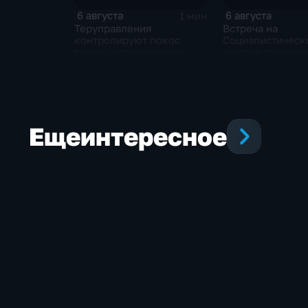
6 августа
6 августа
1 мин
Теруправления
Встреча на
контролируют покос
Социалистическ
травы управляющими
жители озвучил
компаниями
болевые точки,
Косенков дал от
Еще
интересное