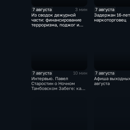
7 августа
7 августа
3 мин
Из сводок дежурной
Задержан 16-ле
части: финансирование
наркоторговец
терроризма, поджог и
неправомерный оборот
средств платежей
7 августа
7 августа
10 мин
Интервью. Павел
Афиша выходных:
Старостин о Ночном
августа
Тамбовском Забеге: как
подготовиться, что
ожидать и чем заняться
на мероприятии