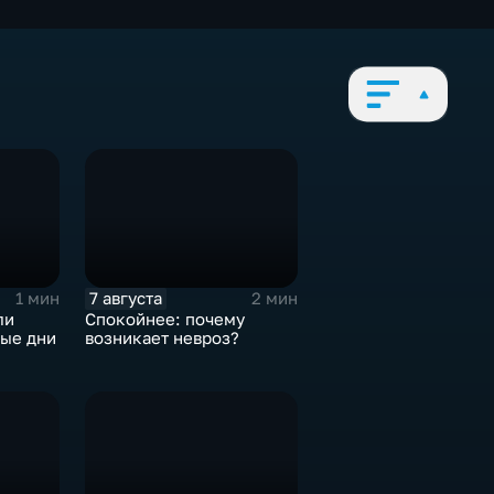
7 августа
1 мин
2 мин
ли
Спокойнее: почему
ные дни
возникает невроз?