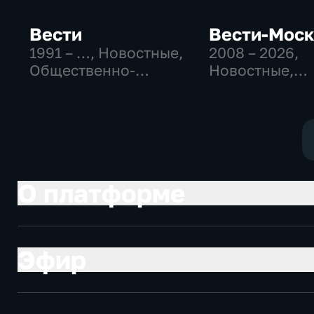
Вести
Вести-Мос
1991 – …
, Новостные,
2008 – 2026
,
Общественно-
Новостные,
политические,
Общественно
социально-
политические
экономические
социально-
экономически
О платформе
Эфир