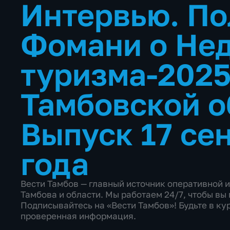
Интервью. По
Фомани о Не
туризма-2025
Тамбовской 
Выпуск 17 се
года
Вести Тамбов — главный источник оперативной 
Тамбова и области. Мы работаем 24/7, чтобы в
Подписывайтесь на «Вести Тамбов»! Будьте в кур
проверенная информация.