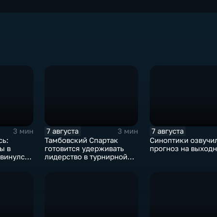
7 августа
7 августа
3 мин
3 мин
сь:
Тамбовский Спартак
Синоптики озвучи
ы в
готовится удерживать
прогноз на выход
винулся
лидерство в турнирной
таблицеТамбовский
Спартак готовится
удерживать лидерство в
турнирной таблице