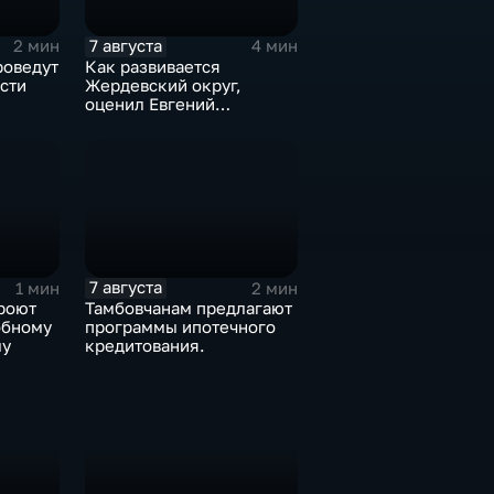
7 августа
2 мин
4 мин
роведут
Как развивается
сти
Жердевский округ,
оценил Евгений
Певрышов в ходе рабочей
поездки
7 августа
1 мин
2 мин
роют
Тамбовчанам предлагают
обному
программы ипотечного
му
кредитования.