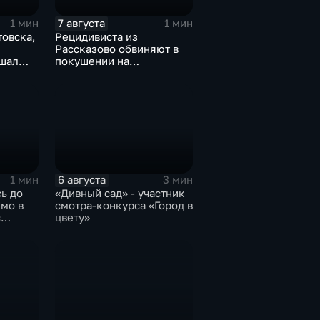
7 августа
1 мин
1 мин
товска,
Рецидивиста из
Рассказово обвиняют в
шал
покушении на
орода
убийствоРецидивиста из
ший
Рассказово обвиняют в
,
покушении на убийство
р
6 августа
1 мин
3 мин
ь до
«Дивный сад» - участник
ямо в
смотра-конкурса «Город в
с
цвету»