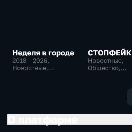
Неделя в городе
СТОПФЕЙК
2018 – 2026
,
Новостные,
Новостные,
Общество,
Общество,
общественно-
общественно-
политические
политические
О платформе