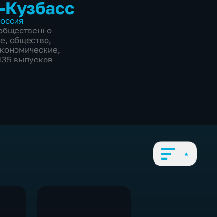
-Кузбасс
оссия
общественно-
ие
,
общество
,
экономические
,
3135 выпусков