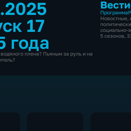
9.2025
Вести
Программа
Р
ск 17
Новостные
,
политическ
социально-
5 года
5 сезонов, 
 водяного плена? Пьяным за руль и на
итель?