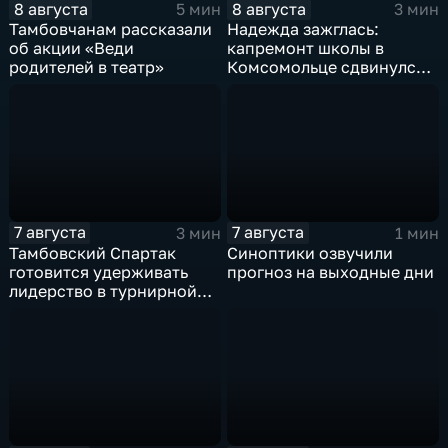
8 августа
8 августа
5 мин
3 мин
Тамбовчанам рассказали
Надежда зажглась:
об акции «Веди
капремонт школы в
родителей в театр»
Комсомольце сдвинулся с
мертвой точки
7 августа
7 августа
3 мин
1 мин
Тамбовский Спартак
Синоптики озвучили
готовится удерживать
прогноз на выходные дни
лидерство в турнирной
таблицеТамбовский
Спартак готовится
удерживать лидерство в
турнирной таблице