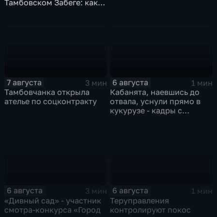
Тамбовском Забеге: как
подготовиться, что
ожидать и чем заняться
на мероприятии
7 августа
6 августа
3 мин
1 мин
Тамбовчанка открыла
Кабанята, наевшись до
ателье по соцконтракту
отвала, уснули прямо в
кукурузе - кадры с
фотоловушек
6 августа
6 августа
3 мин
1 мин
«Дивный сад» - участник
Теруправления
смотра-конкурса «Город
контролируют покос