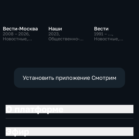
Вести-Москва
Наши
Вести
2008 – 2026
,
2023
,
1991 – …
,
Новостные,
Общественно-
Новостные,
Общественно-
политические
Общественно-
политические,
политические,
социально-
социально-
экономические
экономические
Установить приложение Смотрим
О платформе
Эфир