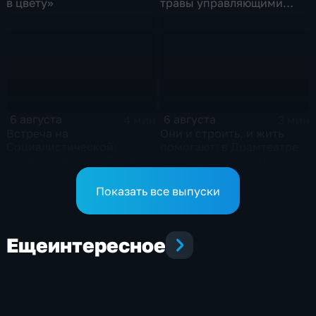
в цвету»
травы управляющими
компаниями
6 августа
6 августа
4 мин
3 мин
Встреча на
Они и строить, и жить
Социалистической:
помогают: в Драмтеатре
жители озвучили болевые
чествовали лучших
точки, Максим Косенков
строителей
дал ответы
Показать все выпуски
Еще
интересное