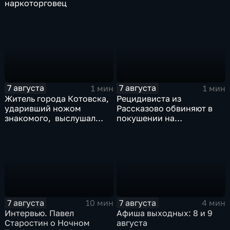
наркоторговец
7 августа
7 августа
1 мин
1 мин
Житель города Котовска,
Рецидивиста из
ударивший ножом
Рассказово обвиняют в
знакомого, выслушал
покушении на
приговорЖитель города
убийствоРецидивиста из
Котовска, ударивший
Рассказово обвиняют в
ножом знакомого,
покушении на убийство
выслушал приговор
7 августа
7 августа
10 мин
4 мин
Интервью. Павел
Афиша выходных: 8 и 9
Старостин о Ночном
августа