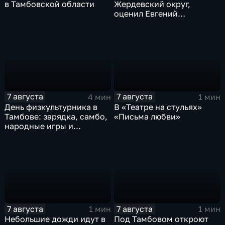
в Тамбовской области
Жердевский округ,
оценил Евгений
Певрышов в ходе рабочей
поездки
7 августа
7 августа
4 мин
1 мин
День физкультурника в
В «Театре на стульях»
Тамбове: зарядка, самбо,
«Письма любви»
народные игры и
олимпийский чемпион
7 августа
7 августа
1 мин
1 мин
Небольшие дожди идут в
Под Тамбовом откроют