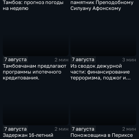
Тамбов: прогноз погоды
памятник Преподобному
на неделю
Силуану Афонскому
7 августа
7 августа
2 мин
3 мин
Тамбовчанам предлагают
Из сводок дежурной
программы ипотечного
части: финансирование
кредитования.
терроризма, поджог и
неправомерный оборот
средств платежей
7 августа
7 августа
2 мин
2 мин
Задержан 16-летний
Поножовщина в Периксе