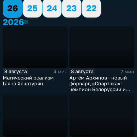
26
25
24
23
22
2026
2026
8 августа
8 августа
4 мин
2 мин
Магический реализм
Артём Архипов - новый
Гаянэ Хачатурян
форвард «Спартака»:
чемпион Белоруссии и
победитель Первой лиги
России теперь в составе
тамбовской команды