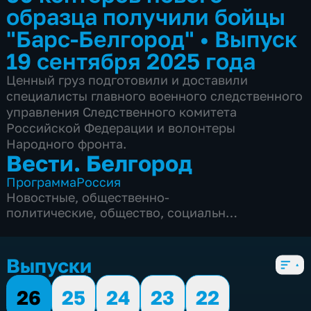
образца получили бойцы
"Барс-Белгород"
•
Выпуск
19 сентября 2025 года
Ценный груз подготовили и доставили
специалисты главного военного следственного
управления Следственного комитета
Российской Федерации и волонтеры
Народного фронта.
Вести. Белгород
Программа
Россия
Новостные
,
общественно-
политические
,
общество
,
социально-
экономические
,
5 сезонов, 9995 выпусков
Выпуски
26
25
24
23
22