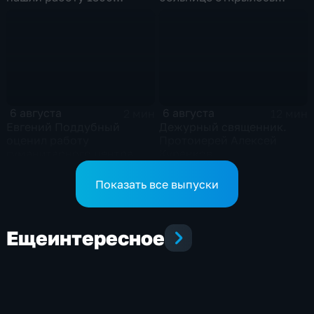
подростков
новое модульное
приемное отделение
6 августа
6 августа
2 мин
12 мин
Евгений Поддубный
Дежурный священник.
оценил работу
Протоиерей Алексей
гуманитарного центра
Куренков
в Грайворонском округе
Показать все выпуски
Еще
интересное