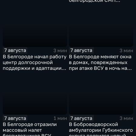
белгородской СМП
защитные комплекты
7 августа
7 августа
3 мин
3 мин
В Белгороде начал работу
В Белгороде меняют окна
центр долгосрочной
в домах, поврежденных
поддержки и адаптации
при атаке ВСУ в ночь на
ветеранов СВО и их семей
27 июля
7 августа
7 августа
1 мин
3 мин
В Белгороде отразили
В Боброводворской
массовый налет
амбулатории Губкинского
беспилотников ВСУ
округа появился новый