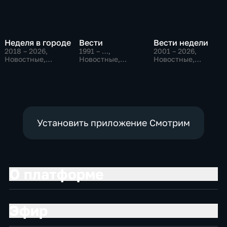
Неделя в городе
Вести
Вести недели
2018 – 2026
,
1991 – …
,
2001 – 2026
,
Новостные,
Новостные,
Новостные,
Общество,
Общественно-
Общественно-
общественно-
политические,
политические
политические
социально-
экономические
Установить приложение Смотрим
О платформе
Эфир