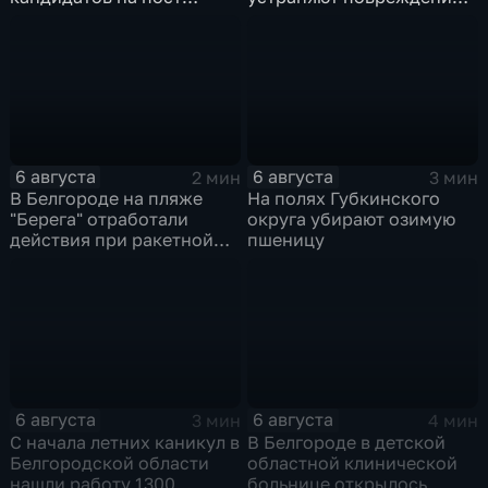
губернатора
после атаки ВСУ
6 августа
6 августа
2 мин
3 мин
В Белгороде на пляже
На полях Губкинского
"Берега" отработали
округа убирают озимую
действия при ракетной
пшеницу
опасности
6 августа
6 августа
3 мин
4 мин
С начала летних каникул в
В Белгороде в детской
Белгородской области
областной клинической
нашли работу 1300
больнице открылось