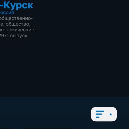
-Курск
оссия
общественно-
ие
,
общество
,
экономические
,
2971 выпуск