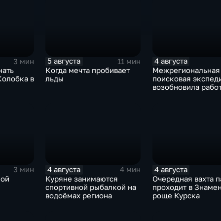
лапту
5 августа
4 августа
3 мин
11 мин
нать
Когда мечта пробивает
Межрегиональная
Колобка в
льды
поисковая экспед
возобновила работ
Знаменской роще 
4 августа
4 августа
3 мин
4 мин
кой
Куряне занимаются
Очередная вахта 
спортивной рыбалкой на
проходит в Знаме
водоёмах региона
роще Курска
о