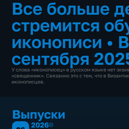
Все больше д
стремится об
иконописи
•
В
сентября 202
У слова «иконописец» в русском языке нет экви
«священник». Связанно это с тем, что в Визант
иконописцев.
Выпуски
2026
2026