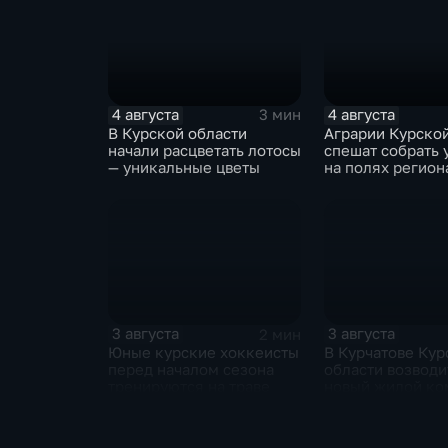
4 августа
4 августа
3 мин
В Курской области
Аграрии Курской
начали расцветать лотосы
спешат собрать
— уникальные цветы
на полях регион
3 августа
3 августа
2 мин
Юные курские хоккеисты
В Курчатове Кур
перед началом сезона
области возводи
тренируются на траве
новый жилой ко