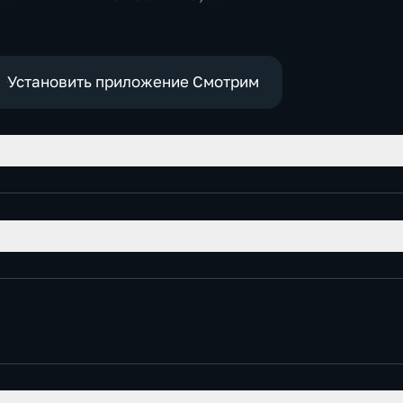
,
Общественно-
политические
е
Установить приложение Смотрим