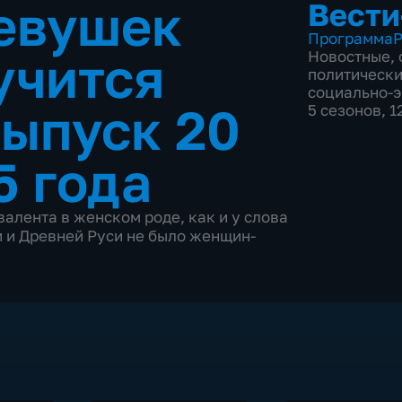
евушек
Вести
Программа
Р
учится
Новостные
,
политическ
социально-
ыпуск 20
5 сезонов, 1
5 года
валента в женском роде, как и у слова
ии и Древней Руси не было женщин-