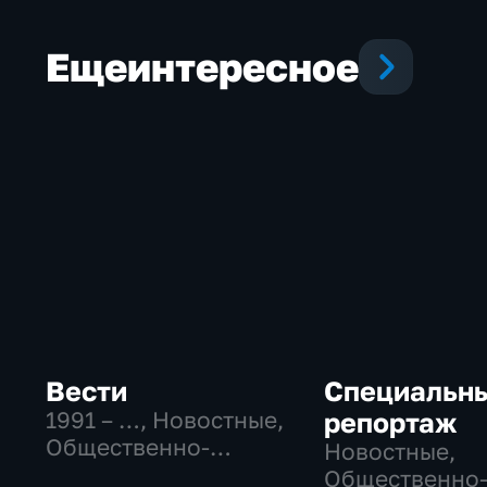
Еще
интересное
Вести
Специальн
1991 – …
, Новостные,
репортаж
Общественно-
Новостные,
политические,
Общественно