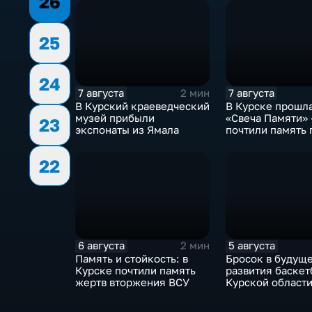
26
25
24
7 августа
7 августа
2 мин
В Курский краеведческий
В Курске прошл
музей прибыли
«Свеча Памяти» 
23
экспонаты из Ямала
почтили память
в результате вт
ВСУ
22
6 августа
5 августа
2 мин
Память и стойкость: в
Бросок в будуще
Курске почтили память
развития баскет
жертв вторжения ВСУ
Курской област