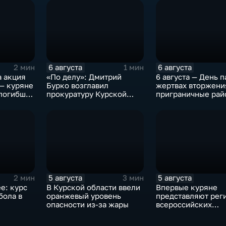
6 августа
6 августа
2 мин
1 мин
а акция
«По делу»: Дмитрий
6 августа — День п
— куряне
Бурко возглавил
жертвах вторжени
 погибших
прокуратуру Курской
приграничные рай
оржения
области
Курской области
5 августа
5 августа
2 мин
3 мин
е: курс
В Курской области ввели
Впервые куряне
бола в
оранжевый уровень
представляют рег
и
опасности из-за жары
всероссийских
юношеских
соревнованиях по 