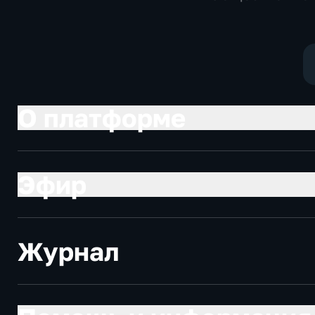
социально-
политические
экономические
социально-
экономически
О платформе
Эфир
Журнал