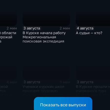
3 августа
4 августа
2 мин
2 мин
 области
В Курске начала работу
А судьи — кто?
 урожай
Межрегиональная
а
поисковая экспедиция
3 августа
3 августа
4 мин
3 мин
ской
Ученики курских школ
В Курске прошли 
тся
проходят трудовую
очередного тура
мплекс
практику
Юношеской футбо
лиги
Показать все выпуски