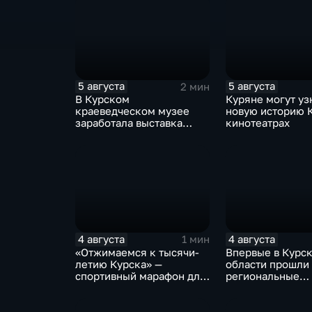
5 августа
5 августа
2 мин
В Курском
Куряне могут уз
краеведческом музее
новую историю 
заработала выставка
кинотеатрах
керамических игрушек в
традиционных нарядах
нашего края
4 августа
4 августа
1 мин
«Отжимаемся к тысячи-
Впервые в Курс
летию Курска» —
области прошли
спортивный марафон для
региональные
горожан
соревнования п
мотоджимхане