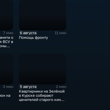
6 августа
7 мин
11 мин
амяти о
Помощь фронту
я ВСУ в
оны
5 августа
3 мин
2 мин
Квартирники на Зелёной
ион на
в Курске собирают
ценителей старого кино
уже 8 лет
игре в