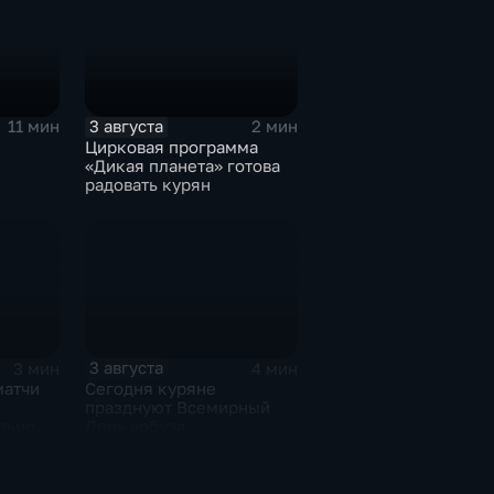
3 августа
11 мин
2 мин
Цирковая программа
«Дикая планета» готова
радовать курян
3 августа
3 мин
4 мин
матчи
Сегодня куряне
празднуют Всемирный
льной
День арбуза