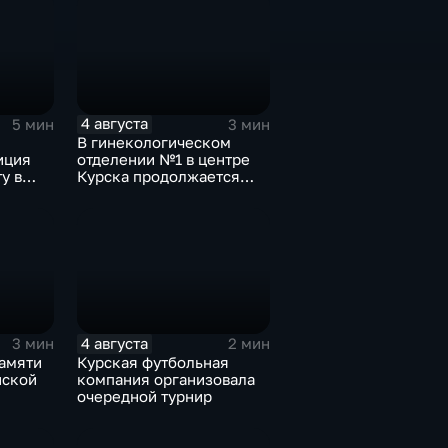
4 августа
5 мин
3 мин
В гинекологическом
иция
отделении №1 в центре
у в
Курска продолжается
Курска
реконструкция
4 августа
3 мин
2 мин
памяти
Курская футбольная
нской
компания организовала
очередной турнир