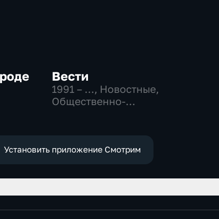
ороде
Вести
1991 – …
, Новостные,
Общественно-
политические,
социально-
экономические
Установить приложение Смотрим