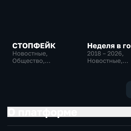
СТОПФЕЙК
Неделя в г
Новостные,
2018 – 2026
,
Общество,
Новостные,
общественно-
Общество,
политические
общественно-
политические
О платформе