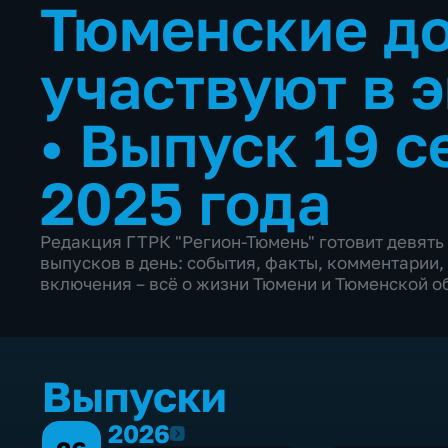
Тюменские д
участвуют в 
•
Выпуск 19 с
2025 года
Редакция ГТРК "Регион-Тюмень" готовит девят
выпусков в день: события, факты, комментарии,
включения – всё о жизни Тюмени и Тюменской о
Выпуски
2026
2026