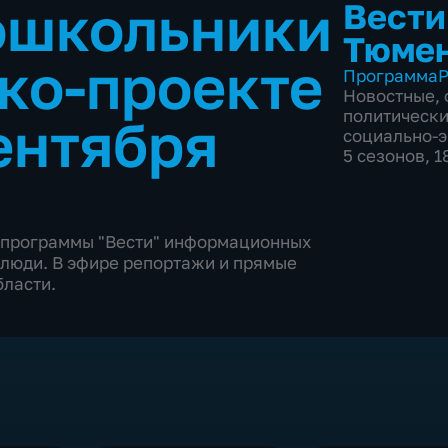
ошкольники
Вести
Тюме
эко-проекте
Программа
Р
Новостные
,
политическ
ентября
социально-
5 сезонов, 
ь программы "Вести" информационных
 люди. В эфире репортажи и прямые
бласти.