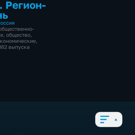
. Регион-
нь
оссия
общественно-
ие
,
общество
,
экономические
,
1862 выпуска