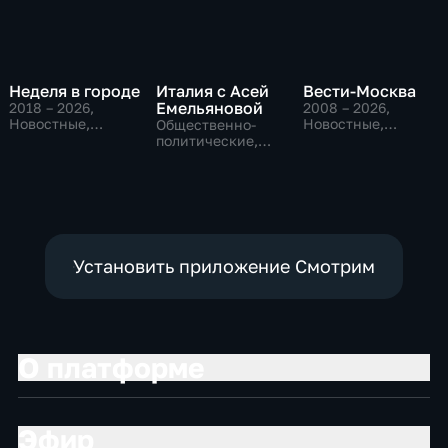
Неделя в городе
Италия с Асей
Вести-Москва
Емельяновой
2018 – 2026
,
2008 – 2026
,
Новостные,
Новостные,
Общественно-
Общество,
Общественно-
политические,
общественно-
политические,
Общество,
политические
социально-
новостные
экономические
Установить приложение Смотрим
О платформе
Эфир