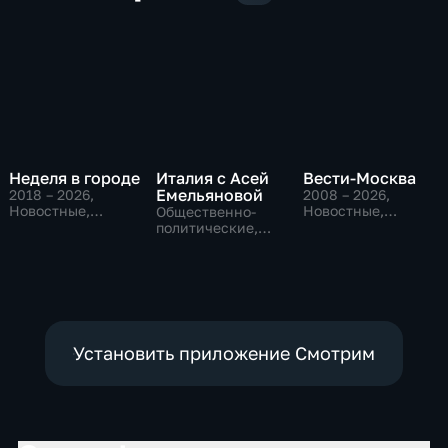
Неделя в городе
Италия с Асей
Вести-Москва
Емельяновой
2018 – 2026
,
2008 – 2026
,
Новостные,
Новостные,
Общественно-
Общество,
Общественно-
политические,
общественно-
политические,
Общество,
политические
социально-
новостные
экономические
Установить приложение Смотрим