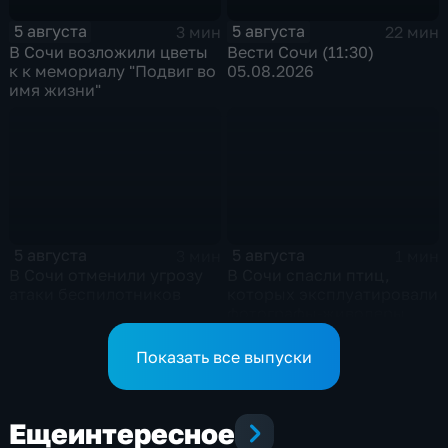
5 августа
5 августа
3 мин
22 мин
В Сочи возложили цветы
Вести Сочи (11:30)
к к мемориалу "Подвиг во
05.08.2026
имя жизни"
5 августа
5 августа
3 мин
1 мин
В Сочи отменили угрозу
В Сочи спасли птиц,
атаки беспилотников
которых эксплуатировали
фотографы-живодеры
Показать все выпуски
Еще
интересное