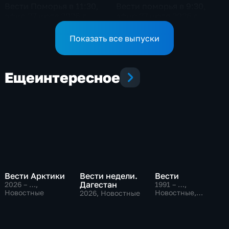
Вести Поморья в 11:30,
Вести поморья в 9:30,
эфир 27 июля 2026 г.
эфир 27 июля 2026 г.
Показать все выпуски
Еще
интересное
Вести Арктики
Вести недели.
Вести
Дагестан
2026 – …
,
1991 – …
,
Новостные
Новостные,
2026
, Новостные
Общественно-
политические,
социально-
экономические