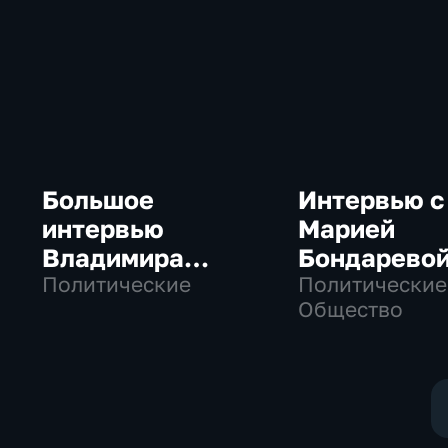
Большое
Интервью с
интервью
Марией
Владимира
Бондарево
Путина Сергею
Политические
Политические
Общество
Брилеву