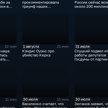
ьбе за
прокомментировала
России сейчас воз
оки в
триумф наших
около 200 миллио
итикуме
спортсменок
квадратных метро
жилья.
1 августа
31 июля
12 мин
21 мин
 наша
Кэндис Оуэнс про
Слуцкий подвел и
лась
убийство Керка
работы депутатов
ать
Госдумы от парти
30 июля
30 июля
11 мин
13 мин
Василенко считает, что
Зюганов заявил, ч
онфликта
удары Ирана по военным
него всегда было 