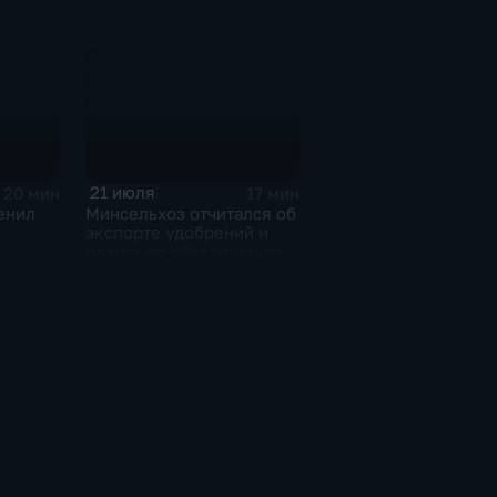
21 июля
20 мин
17 мин
енил
Минсельхоз отчитался об
экспорте удобрений и
планах по обеспечению
ижнем
аграриев топливом
с