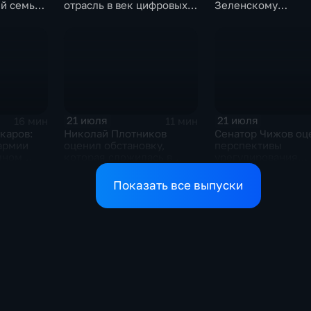
й семьи,
отрасль в век цифровых
Зеленскому
ь
технологий
безопасность
21 июля
21 июля
16 мин
11 мин
каров:
Николай Плотников
Сенатор Чижов оц
армии
оценил обстановку,
перспективы
мном
которая сложилась в
урегулирования
ризисе на
отношениях между США
конфликтов на Бл
и Ираном
Востоке и диалог 
Показать все выпуски
Европой