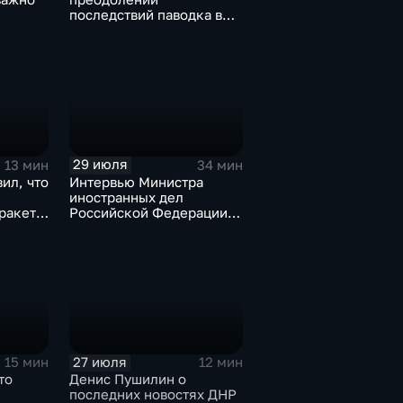
последствий паводка в
Тюменской области
29 июля
13 мин
34 мин
ил, что
Интервью Министра
иностранных дел
оракеты
Российской Федерации,
лидера предвыборного
списка партии «Единая
Россия» С.В.Лаврова
генеральному директору
агентства ТАСС
А.О.Кондрашову
27 июля
15 мин
12 мин
то
Денис Пушилин о
последних новостях ДНР