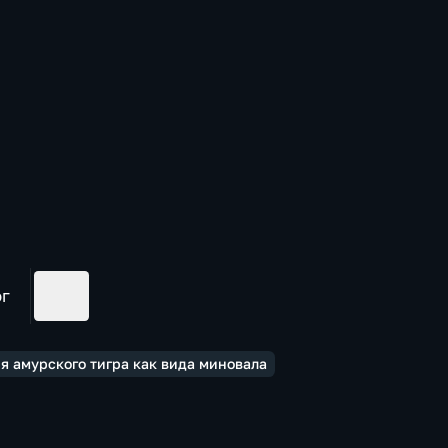
ог
я амурского тигра как вида миновала