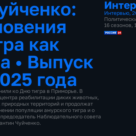
уйченко:
Инте
Интервью
,
2
новения
Политическ
16 сезонов,
гра как
ла
•
Выпуск
2025 года
или ко Дню тигра в Приморье. В
 центра реабилитации диких животных,
 природных территорий и продолжат
ении популяции амурского тигра и о
 председатель Наблюдательного совета
антин Чуйченко.