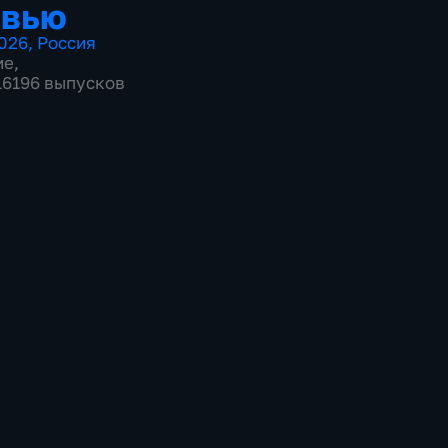
рвью
026
,
Россия
ие
,
 16196 выпусков