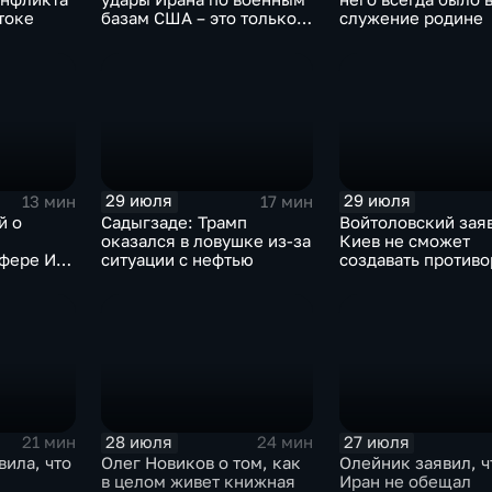
токе
базам США – это только
служение родине
начало
29 июля
29 июля
13 мин
17 мин
й о
Садыгзаде: Трамп
Войтоловский заяв
оказался в ловушке из-за
Киев не сможет
сфере ИИ
ситуации с нефтью
создавать против
омощнике
несколько лет
28 июля
27 июля
21 мин
24 мин
вила, что
Олег Новиков о том, как
Олейник заявил, ч
в целом живет книжная
Иран не обещал