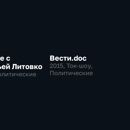
е с
Вести.doc
ьей Литовко
2015
, Ток-шоу,
Политические
олитические