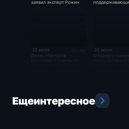
заявил эксперт Рожин
поддерживающи
должен получат
преференции
23 июля
22 июля
22 мин
Денис Мантуров
Спиридон Килин
рассказал о планах по
перестановки в 
выпуску оксидов редких
говорят о систе
металлов на
политическом к
Соликамском магниевом
Украине
заводе к 2028 году
Еще
интересное