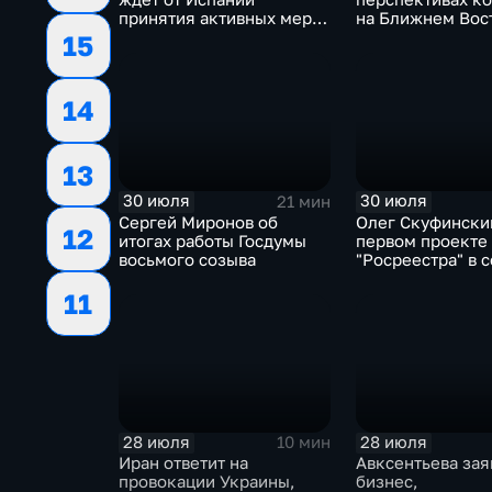
принятия активных мер
на Ближнем Вос
против мигрантов
15
14
13
30 июля
30 июля
21 мин
Сергей Миронов об
Олег Скуфински
12
итогах работы Госдумы
первом проекте
восьмого созыва
"Росреестра" в 
электронном п
11
"Ева"
28 июля
28 июля
10 мин
Иран ответит на
Авксентьева зая
провокации Украины,
бизнес,