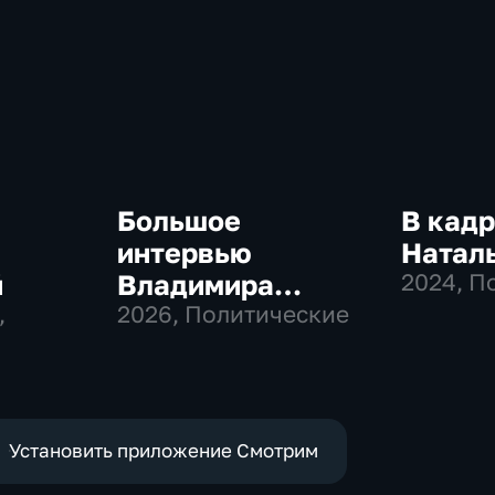
Большое
В кадр
интервью
Натал
й
Владимира
2024
, П
,
Соловьева
2026
, Политические
Роджеру Кеппелю
Установить приложение Смотрим