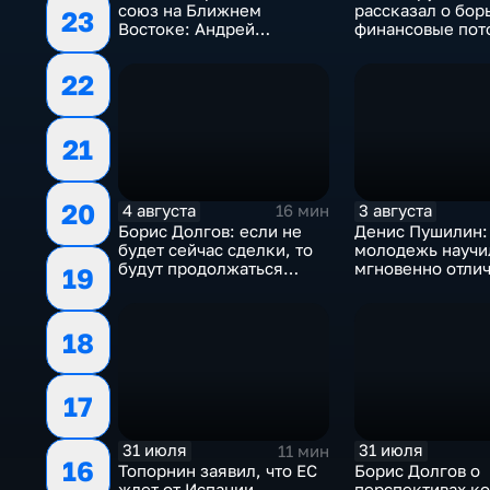
союз на Ближнем
рассказал о бор
23
Востоке: Андрей
финансовые пот
Бакланов комментирует
украинском пол
мотивы и риски
22
соглашения
21
20
4 августа
3 августа
16 мин
Борис Долгов: если не
Денис Пушилин:
будет сейчас сделки, то
молодежь научи
будут продолжаться
мгновенно отлич
19
обмены ударами, однако,
правду от лжи
масштабного
наступления все-таки не
18
будет
17
31 июля
31 июля
11 мин
16
Топорнин заявил, что ЕС
Борис Долгов о
ждет от Испании
перспективах к