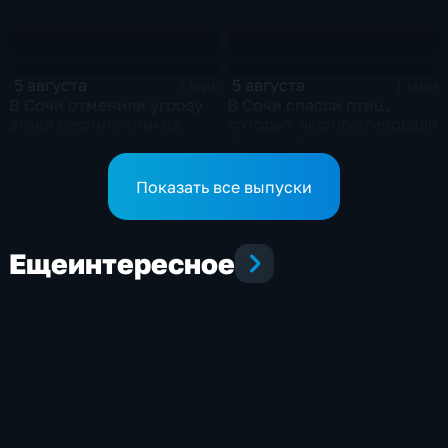
5 августа
5 августа
3 мин
1 мин
В Сочи отменили угрозу
В Сочи спасли птиц,
атаки беспилотников
которых эксплуатировали
фотографы-живодеры
Показать все выпуски
Еще
интересное