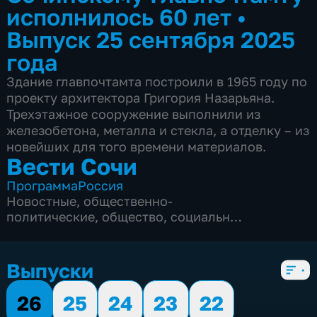
исполнилось 60 лет
•
Выпуск 25 сентября 2025
года
Здание главпочтамта построили в 1965 году по
проекту архитектора Григория Назарьяна.
Трехэтажное сооружение выполнили из
железобетона, металла и стекла, а отделку – из
новейших для того времени материалов.
Вести Сочи
Программа
Россия
Новостные
,
общественно-
политические
,
общество
,
социально-
экономические
,
5 сезонов, 8696 выпусков
Выпуски
26
25
24
23
22