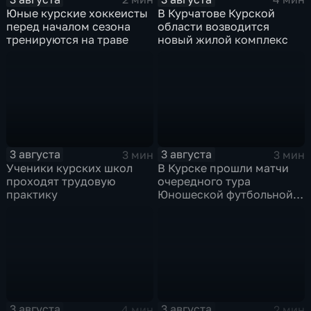
Юные курские хоккеисты
В Курчатове Курской
перед началом сезона
области возводится
тренируются на траве
новый жилой комплекс
3 августа
3 августа
3 мин
3 мин
Ученики курских школ
В Курске прошли матчи
проходят трудовую
очередного тура
практику
Юношеской футбольной
лиги
3 августа
3 августа
4 мин
2 мин