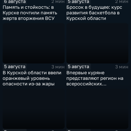
6 августа
5 августа
2 мин
2 мин
Память и стойкость: в
Бросок в будущее: курс
Курске почтили память
развития баскетбола в
жертв вторжения ВСУ
Курской области
5 августа
5 августа
3 мин
3 мин
В Курской области ввели
Впервые куряне
оранжевый уровень
представляют регион на
опасности из-за жары
всероссийских
юношеских
соревнованиях по игре в
лапту