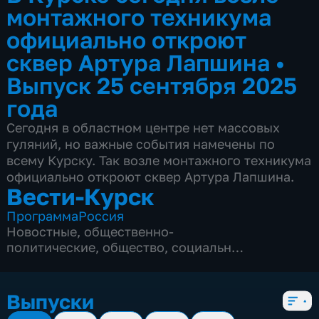
монтажного техникума
официально откроют
сквер Артура Лапшина
•
Выпуск 25 сентября 2025
года
Сегодня в областном центре нет массовых
гуляний, но важные события намечены по
всему Курску. Так возле монтажного техникума
официально откроют сквер Артура Лапшина.
Вести-Курск
Программа
Россия
Новостные
,
общественно-
политические
,
общество
,
социально-
экономические
,
5 сезонов, 12968 выпусков
Выпуски