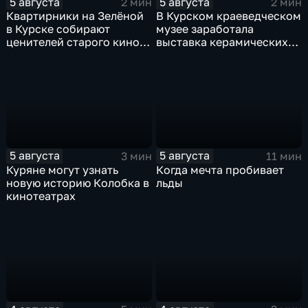
5 августа
5 августа
2 мин
2 мин
Квартирники на Зелёной
В Курском краеведческом
в Курске собирают
музее заработала
ценителей старого кино
выставка керамических
уже 8 лет
игрушек в традиционных
нарядах нашего края
5 августа
5 августа
3 мин
11 мин
Куряне могут узнать
Когда мечта пробивает
новую историю Колобка в
льды
кинотеатрах