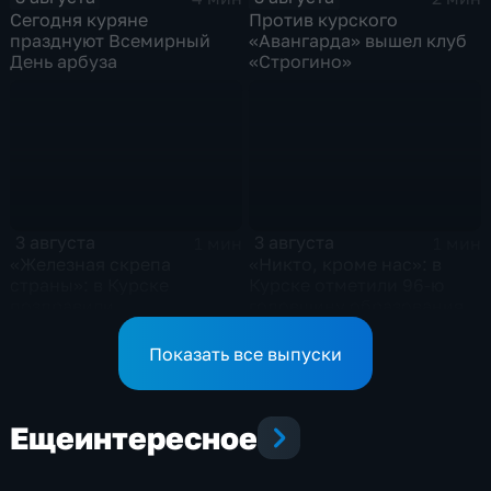
Сегодня куряне
Против курского
празднуют Всемирный
«Авангарда» вышел клуб
День арбуза
«Строгино»
3 августа
3 августа
1 мин
1 мин
«Железная скрепа
«Никто, кроме нас»: в
страны»: в Курске
Курске отметили 96-ю
поздравили
годовщину образования
железнодорожников
ВДВ
региона
Показать все выпуски
Еще
интересное