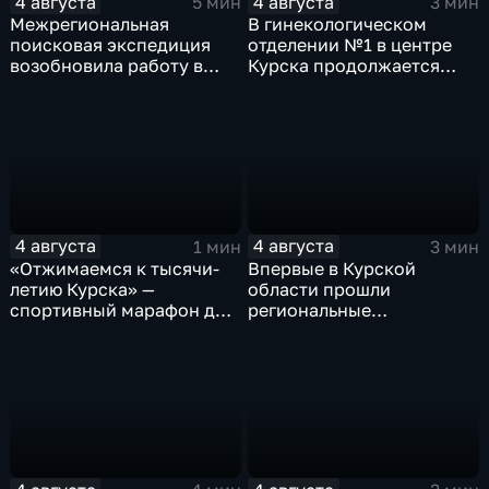
4 августа
4 августа
5 мин
3 мин
Межрегиональная
В гинекологическом
поисковая экспедиция
отделении №1 в центре
возобновила работу в
Курска продолжается
Знаменской роще Курска
реконструкция
4 августа
4 августа
1 мин
3 мин
«Отжимаемся к тысячи-
Впервые в Курской
летию Курска» —
области прошли
спортивный марафон для
региональные
горожан
соревнования по
мотоджимхане