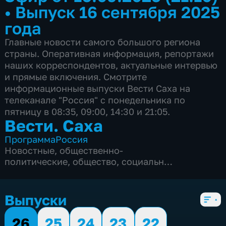
•
Выпуск 16 сентября 2025
года
Главные новости самого большого региона
страны. Оперативная информация, репортажи
наших корреспондентов, актуальные интервью
и прямые включения. Смотрите
информационные выпуски Вести Саха на
телеканале "Россия" с понедельника по
пятницу в 08:35, 09:00, 14:30 и 21:05.
Вести. Саха
Программа
Россия
Новостные
,
общественно-
политические
,
общество
,
социально-
экономические
,
5 сезонов, 1820 выпусков
Выпуски
26
25
24
23
22