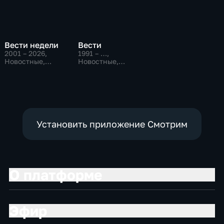
Вести недели
Вести
2001 – 2026
,
1991 – …
,
Новостные,
Новостные,
Общественно-
Общественно-
политические
политические,
социально-
экономические
Установить приложение Смотрим
О платформе
Эфир