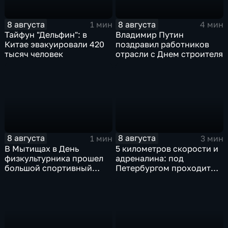
8 августа
8 августа
1 мин
4 мин
Тайфун "Дельфин": в
Владимир Путин
Китае эвакуировали 420
поздравил работников
тысяч человек
отрасли с Днем строителя
8 августа
8 августа
1 мин
3 мин
В Мытищах в День
5 километров скорости и
физкультурника прошел
адреналина: под
большой спортивный
Петербургом проходит
фестиваль
третий этап "Формулы‑4"