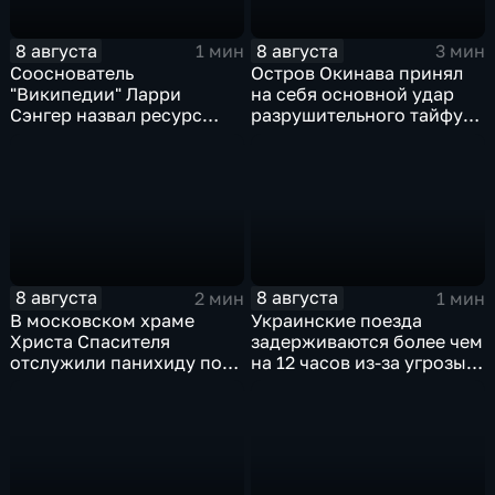
8 августа
8 августа
1 мин
3 мин
Сооснователь
Остров Окинава принял
"Википедии" Ларри
на себя основной удар
Сэнгер назвал ресурс
разрушительного тайфуна
инструментом
"Дельфин"
пропаганды
8 августа
8 августа
2 мин
1 мин
В московском храме
Украинские поезда
Христа Спасителя
задерживаются более чем
отслужили панихиду по
на 12 часов из-за угрозы
погибшим жителям
обстрелов
Южной Осетии