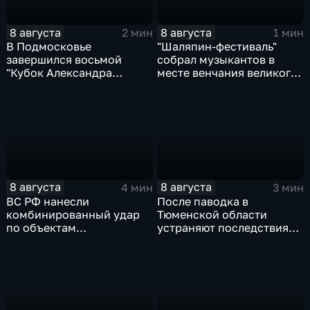
8 августа
8 августа
2 мин
1 мин
В Подмосковье
"Шаляпин‑фестиваль"
завершился восьмой
собрал музыкантов в
"Кубок Александра
месте венчания великого
Овечкина"
певца
8 августа
8 августа
4 мин
3 мин
ВС РФ нанесли
После паводка в
комбинированный удар
Тюменской области
по объектам
устраняют последствия
логистической,
для водоснабжения
топливной и
энергетической
инфраструктуры в Киеве