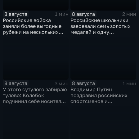
8 августа
8 августа
1 мин
2 мин
Российские войска
Российские школьники
заняли более выгодные
завоевали семь золотых
рубежи на нескольких
медалей и одну
направлениях в зоне СВО
бронзовую на турнире по
ИИ
8 августа
8 августа
3 мин
1 мин
У этого сутулого забираю
Владимир Путин
тулово: Колобок
поздравил российских
подчинил себе носителя в
спортсменов и
новом сказочном
физкультурников с
блокбастере
профессиональным
праздником