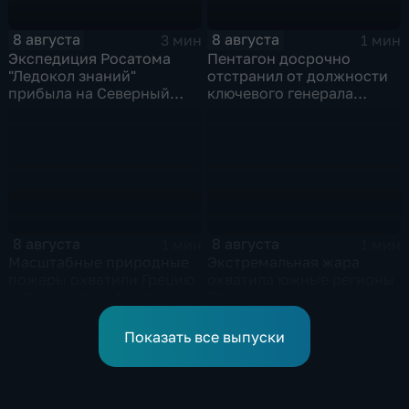
8 августа
8 августа
3 мин
1 мин
Экспедиция Росатома
Пентагон досрочно
"Ледокол знаний"
отстранил от должности
прибыла на Северный
ключевого генерала
полюс
Чарльза Костанцу
8 августа
8 августа
1 мин
1 мин
Масштабные природные
Экстремальная жара
пожары охватили Грецию
охватила южные регионы
и Францию на фоне
России
европейской засухи
Показать все выпуски