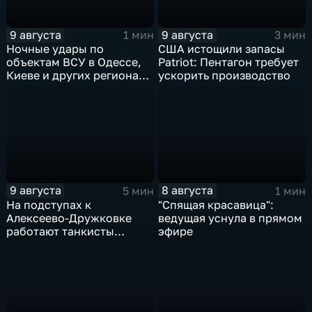
9 августа
9 августа
1 мин
3 мин
Ночные удары по
США истощили запасы
объектам ВСУ в Одессе,
Patriot: Пентагон требует
Киеве и других регионах
ускорить производство
Украины
9 августа
8 августа
5 мин
1 мин
На подступах к
"Спящая красавица":
Алексеево-Дружковке
ведущая уснула в прямом
работают танкисты
эфире
"Южной"