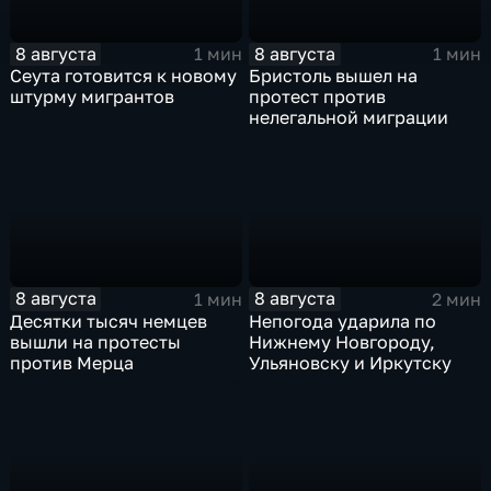
8 августа
8 августа
1 мин
1 мин
Сеута готовится к новому
Бристоль вышел на
штурму мигрантов
протест против
нелегальной миграции
8 августа
8 августа
1 мин
2 мин
Десятки тысяч немцев
Непогода ударила по
вышли на протесты
Нижнему Новгороду,
против Мерца
Ульяновску и Иркутску