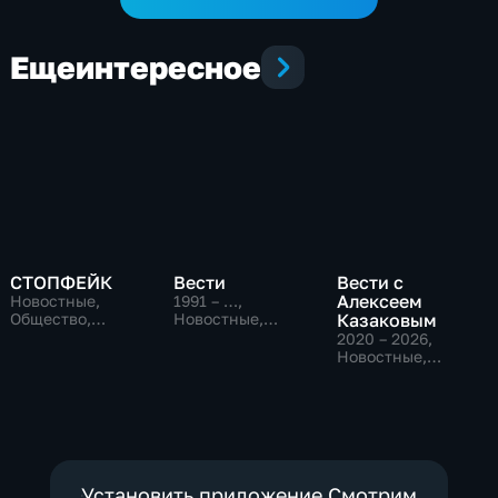
Еще
интересное
СТОПФЕЙК
Вести
Вести с
Алексеем
Новостные,
1991 – …
,
Общество,
Новостные,
Казаковым
общественно-
Общественно-
2020 – 2026
,
политические
политические,
Новостные,
социально-
Общественно-
экономические
политические
Установить приложение Смотрим