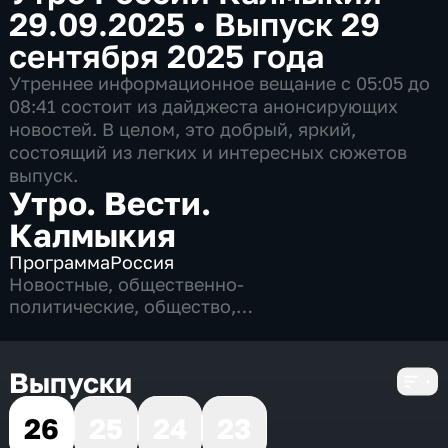
29.09.2025
•
Выпуск 29
сентября 2025 года
Утреннее информационное вещание c 05:05 до
08:41 состоит из дайджеста анонсирующих
новостей. В целом, это добрый, яркий,
состоящий из легких и интересных сюжетов
выпуск.
Утро. Вести.
Калмыкия
Программа
Россия
Новостные
,
общественно-
политические
,
общество
,
развлекательные
,
4 сезона, 824 выпуска
Выпуски
26
25
24
23