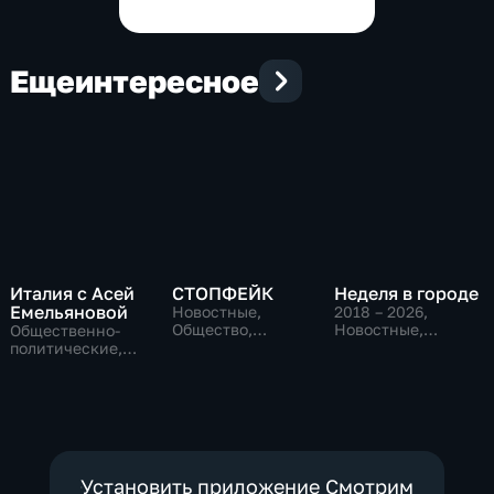
Еще
интересное
Италия с Асей
СТОПФЕЙК
Неделя в городе
Емельяновой
Новостные,
2018 – 2026
,
Общество,
Новостные,
Общественно-
общественно-
Общество,
политические,
политические
общественно-
Общество,
политические
новостные
Установить приложение Смотрим