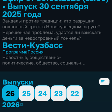
•
Выпуск 30 сентября
2025 года
Вандалы против традиции: кто разрушил
поклонный крест в Новокузнецком округе?
Нерешенная проблема: удастся ли взыскать
деньги за недостроенный тоннель?
Вести-Кузбасс
Программа
Россия
Новостные
,
общественно-
политические
,
общество
,
социально-
экономические
,
5 сезонов, 3135 выпусков
Выпуски
26
25
24
23
22
2026
2026