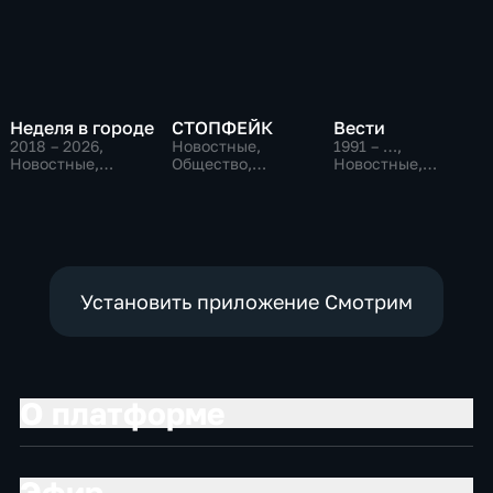
Неделя в городе
СТОПФЕЙК
Вести
2018 – 2026
,
Новостные,
1991 – …
,
Новостные,
Общество,
Новостные,
Общество,
общественно-
Общественно-
общественно-
политические
политические,
политические
социально-
экономические
Установить приложение Смотрим
О платформе
Эфир