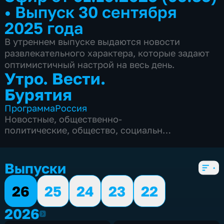
•
Выпуск 30 сентября
2025 года
В утреннем выпуске выдаются новости
развлекательного характера, которые задают
оптимистичный настрой на весь день.
Утро. Вести.
Бурятия
Программа
Россия
Новостные
,
общественно-
политические
,
общество
,
социально-
экономические
,
5 сезонов, 1898 выпусков
Выпуски
26
25
24
23
22
2026
2026