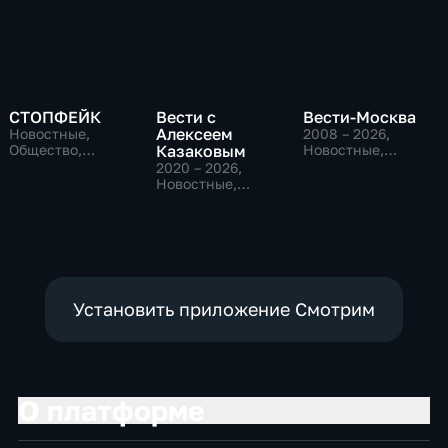
СТОПФЕЙК
Вести с
Вести-Москва
Алексеем
Новостные,
2008 – 2026
,
Общество,
Казаковым
Новостные,
общественно-
Общественно-
2020 – 2026
,
политические
политические,
Новостные,
социально-
Общественно-
экономические
политические
Установить приложение Смотрим
О платформе