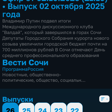
•
Выпуск 02 октября 2025
года
Владимир Путин подвел итоги
Международного дискуссионного клуба
"Валдай", который завершился в горах Сочи
Депутаты Городского Собрания курорта нового
созыва увеличили городской бюджет почти на
700 миллионов рублей В Сочи отмечают День
среднего профессионального образования
Вести Сочи
Программа
Россия
Новостные
,
общественно-
политические
,
общество
,
социально-
экономические
,
5 сезонов, 8689 выпусков
Выпуски
26
25
24
23
22