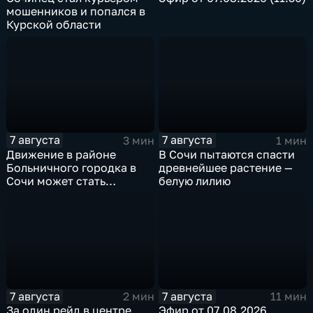
мошенников и попался в
Курской области
7 августа
7 августа
3 мин
1 мин
Движение в районе
В Сочи пытаются спасти
Больничного городка в
древнейшее растение —
Сочи может стать
белую лилию
односторонним
7 августа
7 августа
2 мин
11 мин
За один рейд в центре
Эфир от 07.08.2026