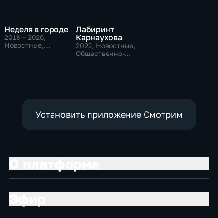
Неделя в городе
Лабиринт
Карнаухова
2018 – 2026
,
Новостные,
2022
, Новостные,
Общественно-
Общественно-
политические,
политические
общество
Установить приложение Смотрим
О платформе
Эфир