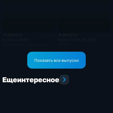
4 августа
4 августа
1 мин
20 мин
В оперштабе
Эфир от 04.08.2026
Краснодарского края
(11:30)
уточнили число погибших
детей при атаке БПЛА в
Архипо-Осиповке
Показать все выпуски
Еще
интересное