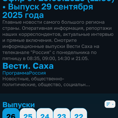
•
Выпуск 29 сентября
2025 года
Главные новости самого большого региона
страны. Оперативная информация, репортажи
наших корреспондентов, актуальные интервью
и прямые включения. Смотрите
информационные выпуски Вести Саха на
телеканале "Россия" с понедельника по
пятницу в 08:35, 09:00, 14:30 и 21:05.
Вести. Саха
Программа
Россия
Новостные
,
общественно-
политические
,
общество
,
социально-
экономические
,
5 сезонов, 1820 выпусков
Выпуски
26
25
24
23
22