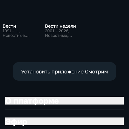
Вести
Вести недели
1991 – …
,
2001 – 2026
,
Новостные,
Новостные,
Общественно-
Общественно-
политические,
политические
социально-
экономические
Установить приложение Смотрим
О платформе
Эфир