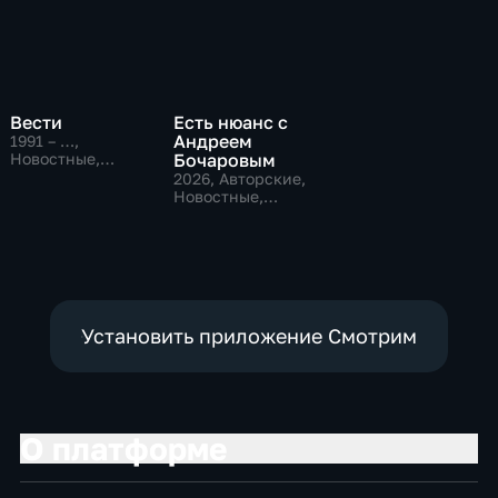
Вести
Есть нюанс с
Андреем
1991 – …
,
Новостные,
Бочаровым
Общественно-
2026
, Авторские,
политические,
Новостные,
социально-
общественно-
экономические
политические
Установить приложение Смотрим
О платформе