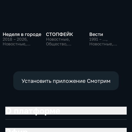
Неделя в городе
СТОПФЕЙК
Вести
2018 – 2026
,
Новостные,
1991 – …
,
Новостные,
Общество,
Новостные,
Общество,
общественно-
Общественно-
общественно-
политические
политические,
политические
социально-
экономические
Установить приложение Смотрим
О платформе
Эфир