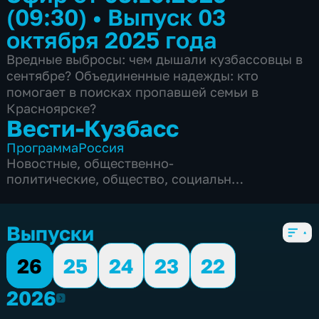
(09:30)
•
Выпуск 03
октября 2025 года
Вредные выбросы: чем дышали кузбассовцы в
сентябре? Объединенные надежды: кто
помогает в поисках пропавшей семьи в
Красноярске?
Вести-Кузбасс
Программа
Россия
Новостные
,
общественно-
политические
,
общество
,
социально-
экономические
,
5 сезонов, 3135 выпусков
Выпуски
26
25
24
23
22
2026
2026