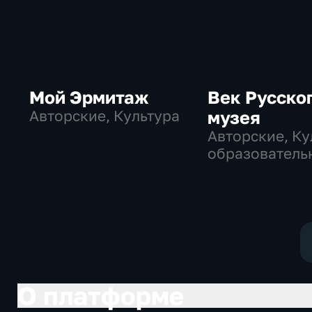
Мой Эрмитаж
Век Русско
Авторские, Культура
музея
Авторские, Ку
образователь
О платформе