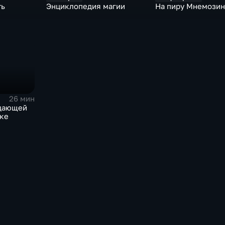
ть
Энциклопедия магии
На пиру Мнемози
26 мин
адающей
ке