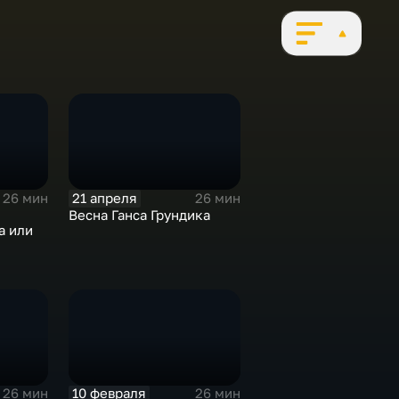
21 апреля
26 мин
26 мин
Весна Ганса Грундика
а или
10 февраля
26 мин
26 мин