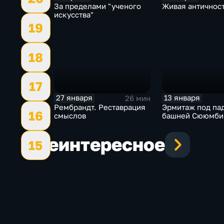
За пределами "ученого
Живая античнос
искусства"
19
18
17
27 января
13 января
26 мин
Рембрандт. Реставрация
Эрмитаж под п
16
смыслов
башней Сююмби
Еще
интересное
15