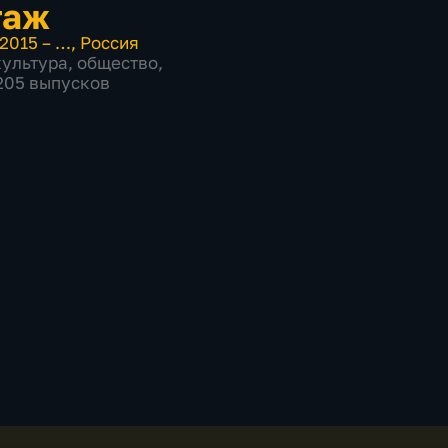
таж
2015 – …
,
Россия
культура
,
общество
,
 205 выпусков