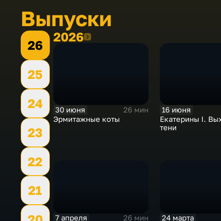
Выпуски
2026
2026
26
25
24
30 июня
16 июня
26 мин
Эрмитажные коты
Екатерины I. Вы
тени
23
22
21
20
7 апреля
24 марта
26 мин