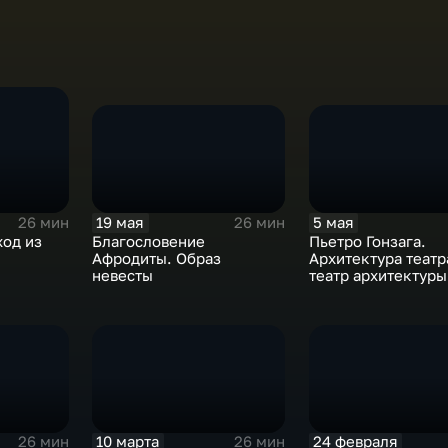
19 мая
5 мая
26 мин
26 мин
Благословение
Пьетро Гонзага.
ход из
Афродиты. Образ
Архитектура театр
невесты
театр архитектуры
10 марта
24 февраля
26 мин
26 мин