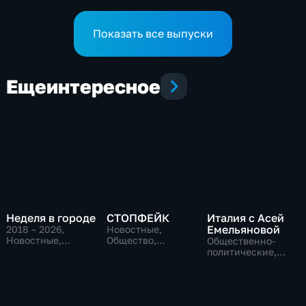
оздоровительной
региона
кампании
Показать все выпуски
Еще
интересное
Неделя в городе
СТОПФЕЙК
Италия с Асей
Емельяновой
2018 – 2026
,
Новостные,
Новостные,
Общество,
Общественно-
Общество,
общественно-
политические,
общественно-
политические
Общество,
политические
новостные