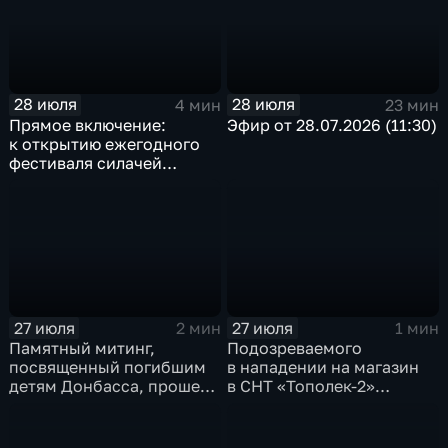
28 июля
28 июля
4 мин
23 мин
Прямое включение:
Эфир от 28.07.2026 (11:30)
к открытию ежегодного
фестиваля силачей
«Владимиръ» в эти
минуты готовятся
на территории
Каштаковской рощи
в предместье Рабочее
27 июля
27 июля
2 мин
1 мин
Памятный митинг,
Подозреваемого
посвященный погибшим
в нападении на магазин
детям Донбасса, прошел
в СНТ «Тополек-2»
сегодня в Иркутске
задержали в Иркутске