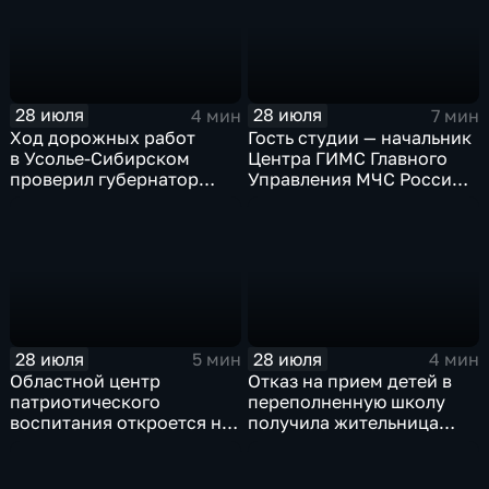
28 июля
28 июля
4 мин
7 мин
Ход дорожных работ
Гость студии — начальник
в Усолье-Сибирском
Центра ГИМС Главного
проверил губернатор
Управления МЧС России
Иркутской области
по Иркутской области
Андрей Карепов
28 июля
28 июля
5 мин
4 мин
Областной центр
Отказ на прием детей в
патриотического
переполненную школу
воспитания откроется на
получила жительница
базе иркутского Дома
Грановщины Ольга Джура
офицеров