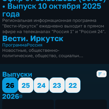
•
Выпуск 10 октября 2025
года
Региональная информационная программа
"Вести-Иркутск" ежедневно выходит в прямом
эфире на телеканалах "Россия 1" и "Россия 24".
Вести. Иркутск
Программа
Россия
Новостные
,
общественно-
политические
,
общество
,
социально-
экономические
,
5 сезонов, 5528 выпусков
Выпуски
26
25
24
23
22
2026
2026