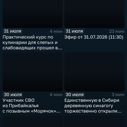
31 июля
31 июля
4 мин
23 мин
Практический курс по
Эфир от 31.07.2026 (11:30)
кулинарии для слепых и
слабовидящих прошел в
Иркутске
30 июля
30 июля
4 мин
3 мин
Участник СВО
Единственную в Сибири
из Прибайкалья
деревянную синагогу
с позывным «Морячок»
торжественно открыли
и губернатор Игорь
в архитектурно-
Кобзев встретились
этнографическом музее