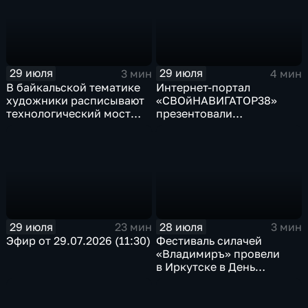
29 июля
29 июля
3 мин
4 мин
В байкальской тематике
Интернет-портал
художники расписывают
«СВОйНАВИГАТОР38»
технологический мост
презентовали
через реку Ушаковку
в правительстве
в Иркутске
Иркутской области
29 июля
28 июля
23 мин
3 мин
Эфир от 29.07.2026 (11:30)
Фестиваль силачей
«Владимиръ» провели
в Иркутске в День
Крещения Руси