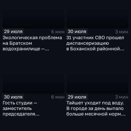
29 июля
30 июля
6 мин
3 мин
Экологическая проблема
31 участник СВО прошел
на Братском
диспансеризацию
водохранилище —
в Боханской районной
нашествие бакланов
больнице
привело к падению улова
рыбы
30 июля
29 июля
6 мин
3 мин
Гость студии —
Тайшет уходит под воду.
заместитель
В городе за день выпало
председателя
больше месячной нормы
правительства Иркутской
осадков
области Наталья
Дикусарова