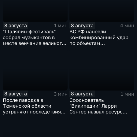
8 августа
8 августа
1 мин
4 мин
"Шаляпин‑фестиваль"
ВС РФ нанесли
собрал музыкантов в
комбинированный удар
месте венчания великого
по объектам
певца
логистической,
топливной и
энергетической
инфраструктуры в Киеве
8 августа
8 августа
3 мин
1 мин
После паводка в
Сооснователь
Тюменской области
"Википедии" Ларри
устраняют последствия
Сэнгер назвал ресурс
для водоснабжения
инструментом
пропаганды