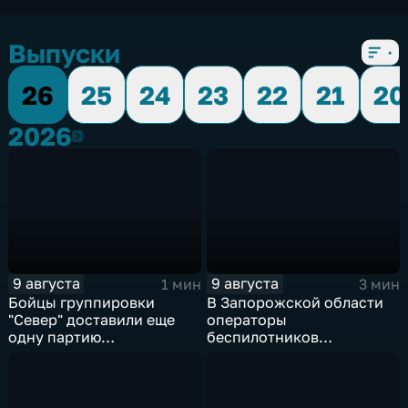
Выпуски
26
25
24
23
22
21
20
2026
2026
9 августа
9 августа
1 мин
3 мин
Бойцы группировки
В Запорожской области
"Север" доставили еще
операторы
одну партию
беспилотников
гуманитарного груза
группировки "Восток"
планомерно уничтожают
технику и укрепления
ВСУ