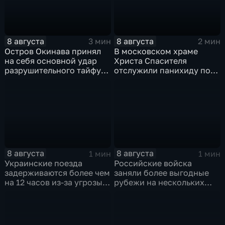
8 августа
8 августа
3 мин
2 мин
Остров Окинава принял
В московском храме
на себя основной удар
Христа Спасителя
разрушительного тайфуна
отслужили панихиду по
"Дельфин"
погибшим жителям
Южной Осетии
8 августа
8 августа
1 мин
1 мин
Украинские поезда
Российские войска
задерживаются более чем
заняли более выгодные
на 12 часов из-за угрозы
рубежи на нескольких
обстрелов
направлениях в зоне СВО