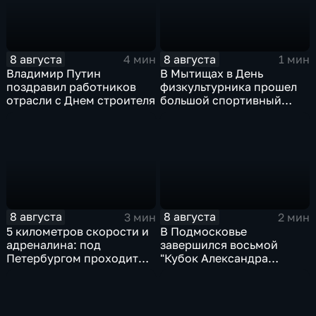
8 августа
8 августа
4 мин
1 мин
Владимир Путин
В Мытищах в День
поздравил работников
физкультурника прошел
отрасли с Днем строителя
большой спортивный
фестиваль
8 августа
8 августа
3 мин
2 мин
5 километров скорости и
В Подмосковье
адреналина: под
завершился восьмой
Петербургом проходит
"Кубок Александра
третий этап "Формулы‑4"
Овечкина"