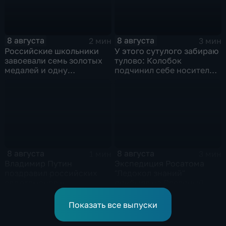
8 августа
8 августа
2 мин
3 мин
Российские школьники
У этого сутулого забираю
завоевали семь золотых
тулово: Колобок
медалей и одну
подчинил себе носителя в
бронзовую на турнире по
новом сказочном
ИИ
блокбастере
8 августа
8 августа
1 мин
3 мин
Владимир Путин
Экспедиция Росатома
поздравил российских
"Ледокол знаний"
спортсменов и
прибыла на Северный
физкультурников с
полюс
профессиональным
Показать все выпуски
праздником