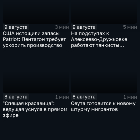
9 августа
9 августа
3 мин
5 мин
США истощили запасы
На подступах к
Patriot: Пентагон требует
Алексеево-Дружковке
ускорить производство
работают танкисты
"Южной"
8 августа
8 августа
1 мин
1 мин
"Спящая красавица":
Сеута готовится к новому
ведущая уснула в прямом
штурму мигрантов
эфире