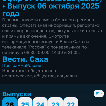
•
Выпуск 06 октября 2025
года
Главные новости самого большого региона
страны. Оперативная информация, репортажи
наших корреспондентов, актуальные интервью
и прямые включения. Смотрите
информационные выпуски Вести Саха на
телеканале "Россия" с понедельника по
пятницу в 08:35, 09:00, 14:30 и 21:05.
Вести. Саха
Программа
Россия
Новостные
,
общественно-
политические
,
общество
,
социально-
экономические
,
5 сезонов, 1820 выпусков
Выпуски
26
25
24
23
22