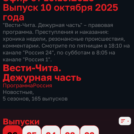
Выпуск 10 октября 2025
года
"Вести-Чита. Дежурная часть" – правовая
программа. Преступления и наказания:
хроника недели, резонансные происшествия,
комментарии. Смотрите по пятницам в 18:10 на
канале "Россия 24", по субботам в 8:05 на
канале "Россия 1".
Вести-Чита.
Дежурная часть
Программа
Россия
Новостные
,
5 сезонов, 165 выпусков
Выпуски