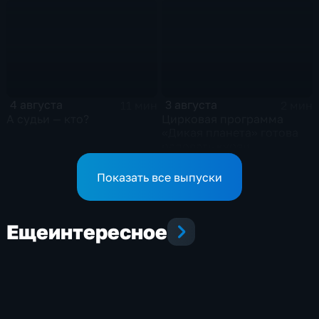
4 августа
3 августа
11 мин
2 мин
А судьи — кто?
Цирковая программа
«Дикая планета» готова
радовать курян
Показать все выпуски
Еще
интересное