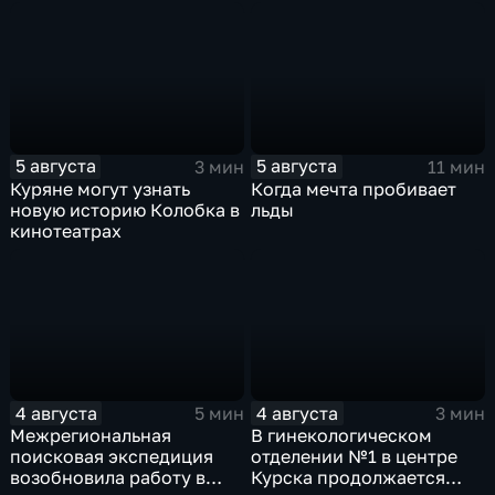
уже 8 лет
игрушек в традиционных
нарядах нашего края
5 августа
5 августа
3 мин
11 мин
Куряне могут узнать
Когда мечта пробивает
новую историю Колобка в
льды
кинотеатрах
4 августа
4 августа
5 мин
3 мин
Межрегиональная
В гинекологическом
поисковая экспедиция
отделении №1 в центре
возобновила работу в
Курска продолжается