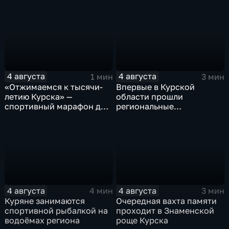
Знаменской роще Курска
реконструкция
4 августа
4 августа
1 мин
3 мин
«Отжимаемся к тысячи-
Впервые в Курской
летию Курска» —
области прошли
спортивный марафон для
региональные
горожан
соревнования по
мотоджимхане
4 августа
4 августа
4 мин
3 мин
Куряне занимаются
Очередная вахта памяти
спортивной рыбалкой на
проходит в Знаменской
водоёмах региона
роще Курска