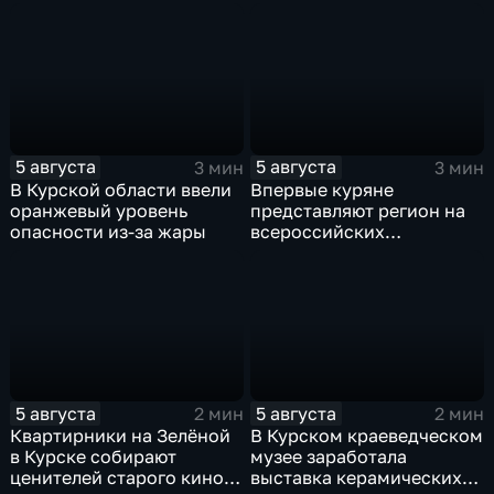
5 августа
5 августа
3 мин
3 мин
В Курской области ввели
Впервые куряне
оранжевый уровень
представляют регион на
опасности из-за жары
всероссийских
юношеских
соревнованиях по игре в
лапту
5 августа
5 августа
2 мин
2 мин
Квартирники на Зелёной
В Курском краеведческом
в Курске собирают
музее заработала
ценителей старого кино
выставка керамических