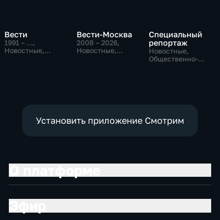
Вести
Вести-Москва
Специальный
репортаж
1991 – …
,
2008 – 2026
,
Новостные,
Новостные,
Новостные,
Общественно-
Общественно-
Общественно-
политические,
политические,
политические,
социально-
социально-
социально-
экономические
экономические
экономические
Установить приложение Смотрим
О платформе
Эфир