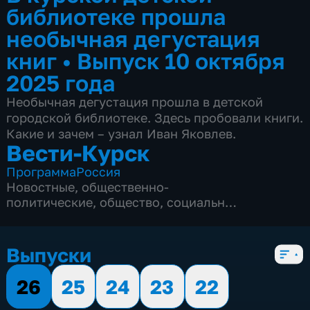
библиотеке прошла
необычная дегустация
книг
•
Выпуск 10 октября
2025 года
Необычная дегустация прошла в детской
городской библиотеке. Здесь пробовали книги.
Какие и зачем – узнал Иван Яковлев.
Вести-Курск
Программа
Россия
Новостные
,
общественно-
политические
,
общество
,
социально-
экономические
,
5 сезонов, 12976 выпусков
Выпуски
26
25
24
23
22