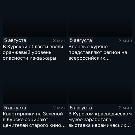
5 августа
5 августа
3 мин
3 мин
В Курской области ввели
Впервые куряне
оранжевый уровень
представляют регион на
опасности из-за жары
всероссийских
юношеских
соревнованиях по игре в
лапту
5 августа
5 августа
2 мин
2 мин
Квартирники на Зелёной
В Курском краеведческом
в Курске собирают
музее заработала
ценителей старого кино
выставка керамических
уже 8 лет
игрушек в традиционных