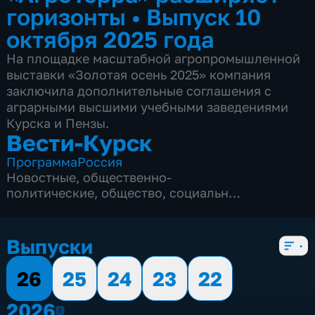
горизонты
•
Выпуск 10
октября 2025 года
На площадке масштабной агропромышленной
выставки «Золотая осень 2025» компания
заключила дополнительные соглашения с
аграрными высшими учебными заведениями
Курска и Пензы.
Вести-Курск
Программа
Россия
Новостные
,
общественно-
политические
,
общество
,
социально-
экономические
,
5 сезонов, 12976 выпусков
Выпуски
26
25
24
23
22
2026
2026