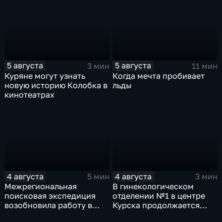
нарядах нашего края
5 августа
5 августа
3 мин
11 мин
Куряне могут узнать
Когда мечта пробивает
новую историю Колобка в
льды
кинотеатрах
4 августа
4 августа
5 мин
3 мин
Межрегиональная
В гинекологическом
поисковая экспедиция
отделении №1 в центре
возобновила работу в
Курска продолжается
Знаменской роще Курска
реконструкция