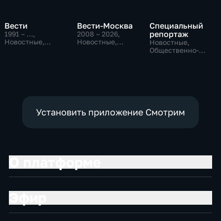
Вести
Вести-Москва
Специальный
репортаж
1991 – …
,
2008 – 2026
,
Новостные,
Новостные,
Новостные,
Общественно-
Общественно-
Общественно-
политические,
политические,
политические,
социально-
социально-
социально-
экономические
экономические
экономические
Установить приложение Смотрим
О платформе
Эфир