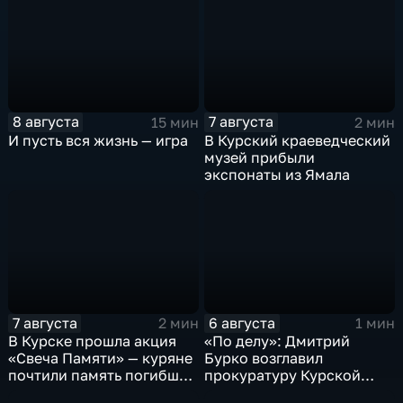
8 августа
7 августа
15 мин
2 мин
И пусть вся жизнь — игра
В Курский краеведческий
музей прибыли
экспонаты из Ямала
7 августа
6 августа
2 мин
1 мин
В Курске прошла акция
«По делу»: Дмитрий
«Свеча Памяти» — куряне
Бурко возглавил
почтили память погибших
прокуратуру Курской
в результате вторжения
области