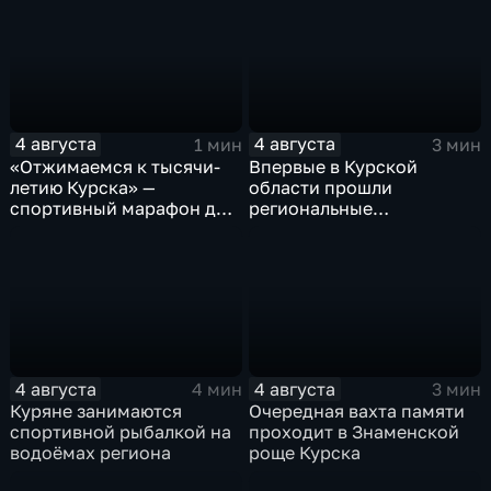
4 августа
4 августа
1 мин
3 мин
«Отжимаемся к тысячи-
Впервые в Курской
летию Курска» —
области прошли
спортивный марафон для
региональные
горожан
соревнования по
мотоджимхане
4 августа
4 августа
4 мин
3 мин
Куряне занимаются
Очередная вахта памяти
спортивной рыбалкой на
проходит в Знаменской
водоёмах региона
роще Курска