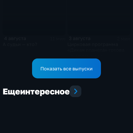
4 августа
3 августа
11 мин
2 мин
А судьи — кто?
Цирковая программа
«Дикая планета» готова
радовать курян
Показать все выпуски
Еще
интересное