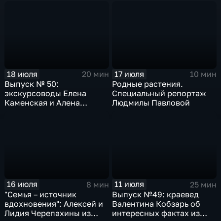
Алексея Щербакова
18 июля
17 июля
20 мин
10 мин
Выпуск № 50:
Родные растения.
экскурсоводы Елена
Специальный репортаж
Каменская и Алена
Людмилы Павловой
Сидоренко про авторские
экскурсии по областному
центру
16 июля
11 июля
8 мин
25 мин
"Семья – источник
Выпуск №49: краевед
вдохновения": Алексей и
Валентина Кобзарь об
Лидия Черепахины из
интересных фактах из