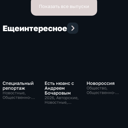
Показать все выпуски
Еще
интересное
Специальный
Есть нюанс с
Новороссия
репортаж
Андреем
Общество,
Бочаровым
Общественно-
Новостные,
политические
Общественно-
2026
, Авторские,
политические,
Новостные,
социально-
общественно-
экономические
политические