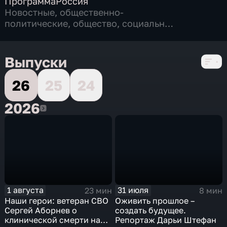
Программа
Россия
Новостные
,
общественно-
политические
,
общество
,
социально-
экономические
,
3 сезона, 79 выпусков
Выпуски
26
25
24
2026
2026
1 августа
31 июля
23 мин
8 мин
Наши герои: ветеран СВО
Оживить прошлое –
Сергей Аборнев о
создать будущее.
клинической смерти на
Репортаж Дарьи Штефан