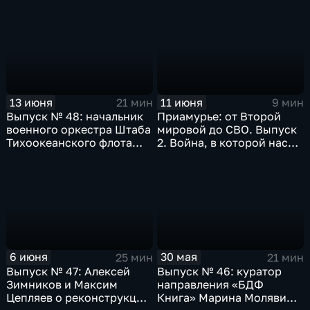
будущее
работы правительства и
Заксобрания за пять лет
13 июня
11 июня
21 мин
9 мин
Выпуск № 48: начальник
Приамурье: от Второй
военного оркестра Штаба
мировой до СВО. Выпуск
Тихоокеанского флота
2. Война, в которой нас
Илья Сергеев о гастролях
не было. Репортаж
в разных городах
Алексея Щербакова
6 июня
30 мая
25 мин
21 мин
Выпуск № 47: Алексей
Выпуск № 46: куратор
Зимников и Максим
направления «БДФ
Цепляев о реконструкции
Книга» Марина Молявина