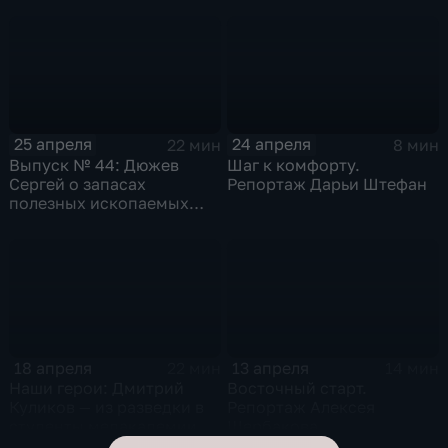
Щербакова
25 апреля
24 апреля
22 мин
8 мин
Выпуск № 44: Дюжев
Шаг к комфорту.
Сергей о запасах
Репортаж Дарьи Штефан
полезных ископаемых
региона
18 апреля
13 апреля
22 мин
14 мин
Наши герои: Дмитрий
Восточный старт.
Куликов — из разведки в
Репортаж Алексея
студенты медакадемии
Щербакова