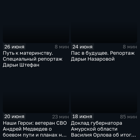
Благовещенска
истории Приамурья
доказывают, что большая
семья – это счастье
26 июня
24 июня
8 мин
8 мин
Путь к материнству.
Пас в будущее. Репортаж
Специальный репортаж
Дарьи Назаровой
Дарьи Штефан
20 июня
18 июня
23 мин
85 мин
Наши Герои: ветеран СВО
Доклад губернатора
Андрей Медведев о
Амурской области
боевом пути и планах на
Василия Орлова об итогах