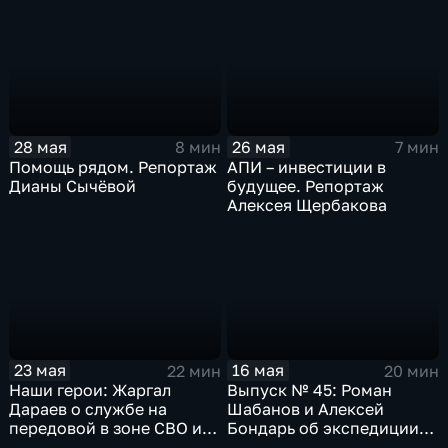
исторических событий
о критериях для детских
произведений
28 мая
26 мая
8 мин
7 мин
Помощь рядом. Репортаж
АПИ – инвестиции в
Дианы Сычёвой
будущее. Репортаж
Алексея Щербакова
23 мая
16 мая
22 мин
20 мин
Наши герои: Жаргал
Выпуск № 45: Роман
Дараев о службе на
Шабанов и Алексей
передовой в зоне СВО и
Бондарь об экспедиции
работе в ДВОКУ
"Амур-Арктика"