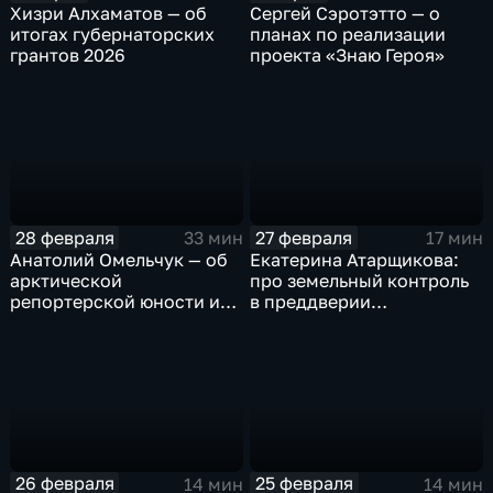
Хизри Алхаматов — об
Сергей Сэротэтто — о
итогах губернаторских
планах по реализации
грантов 2026
проекта «Знаю Героя»
28 февраля
27 февраля
33 мин
17 мин
Анатолий Омельчук — об
Екатерина Атарщикова:
арктической
про земельный контроль
репортерской юности и
в преддверии
героях своих книг
строительного сезона на
Ямале
26 февраля
25 февраля
14 мин
14 мин