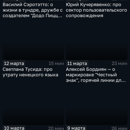
Василий Сэротэтто: о
Юрий Кучерявенко: про
жизни в тундре, дружбе с
сектор пользовательского
создателем "Додо Пиццы"
сопровождения
и секретах качественного
мяса
12 марта
11 марта
15 мин
23 мин
Светлана Тусида: про
Алексей Бордиян — о
утрату ненецкого языка
маркировке "Честный
знак", горячей линии для
потребителей и правилах
покупок на
маркетплейсах
10 марта
9 марта
20 мин
26 мин