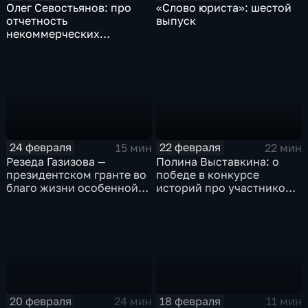
Олег Севостьянов: про
«Слово юриста»: шестой
отчетность
выпуск
некоммерческих
организаций
22 февраля
24 февраля
22 мин
15 мин
Полина Выставкина: о
Резеда Газизова —
победе в конкурсе
президентском гранте во
историй про участников
благо жизни особенной
СВО
молодёжи
20 февраля
18 февраля
24 мин
11 мин