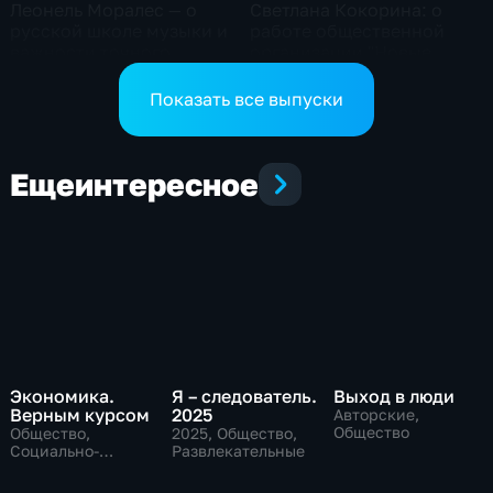
Леонель Моралес — о
Светлана Кокорина: о
русской школе музыки и
работе общественной
важности точного
организации "Новые
пересказа произведений
горизонты"
классиков
Показать все выпуски
Еще
интересное
Экономика.
Я – следователь.
Выход в люди
Верным курсом
2025
Авторские,
Общество
Общество,
2025
, Общество,
Социально-
Развлекательные
экономические