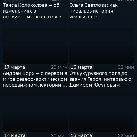
Ольга Светлова: как
Таиса Колоколова — об
писалась история
изменениях в
ямальского
пенсионных выплатах с 1
подразделения
августа 2026 года
Росгвардии
17 марта
16 марта
20 мин
32 мин
Андрей Корх — о первом в
От кукурузного поля до
мире северо-арктическом
звания Героя: интервью с
передвижном лектории и
Дамиром Юсуповым
миражах в белоснежных
пустынях
14 марта
13 марта
30 мин
22 мин