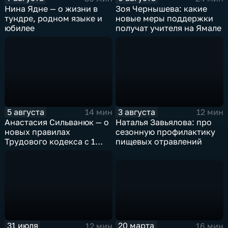
Нина Ядне — о жизни в
Зоя Чернышева: какие
тундре, родном языке и
новые меры поддержки
юбилее
получат учителя на Ямале
5 августа
3 августа
14 мин
12 мин
Анастасия Сильванюк — о
Наталья Завьялова: про
новых правилах
сезонную профилактику
Трудового кодекса с 1
пищевых отравлений
сентября
20 марта
31 июля
16 мин
12 мин