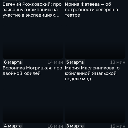
Евгений Рожковский: про
Ирина Фатеева — об
заявочную кампанию на
потребности северян в
участие в экспедициях
театре
"Зеленой Арктики"
6 марта
5 марта
14 мин
13 мин
Вероника Могрицкая: про
Мария Масленникова: о
двойной юбилей
юбилейной Ямальской
неделе мод
4 марта
3 марта
16 мин
15 мин