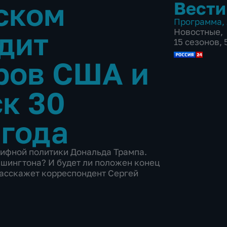
ском
Вести
Программа
,
дит
Новостные
,
15 сезонов,
ров США и
к 30
 года
рифной политики Дональда Трампа.
шингтона? И будет ли положен конец
расскажет корреспондент Сергей