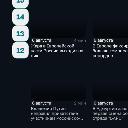
немецко-фашис
захватчиков
14
13
6 августа
6 августа
4 мин
Жара в Европейской
В Европе фикси
12
части России выходит на
больше темпера
пик
рекордов
6 августа
6 августа
2 мин
Владимир Путин
В Удмуртии зав
направил приветствие
первая смена б
участникам Российско-
отряда "БАРС"
киргизского
экономического форума