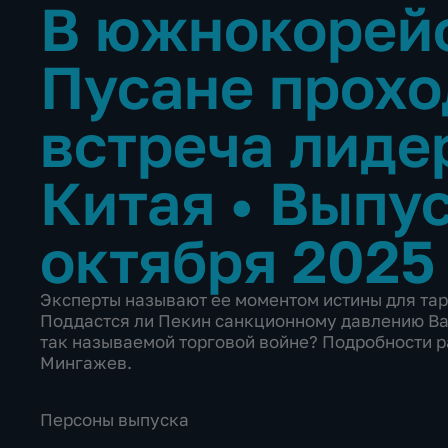
В южнокорей
Пусане прохо
встреча лиде
Китая
•
Выпус
октября 2025
Эксперты называют ее моментом истины для та
Поддастся ли Пекин санкционному давлению Ва
так называемой торговой войне? Подробности 
Мингажев.
Персоны выпуска