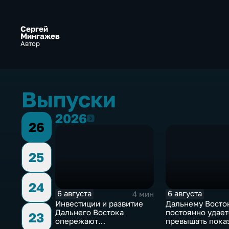
Сергей
Мингажев
Автор
Выпуски
2026
2026
26
25
24
6 августа
6 августа
4 мин
Инвестиции и развитие
Дальнему Восто
Дальнего Востока
постоянно удает
23
опережают
превышать пока