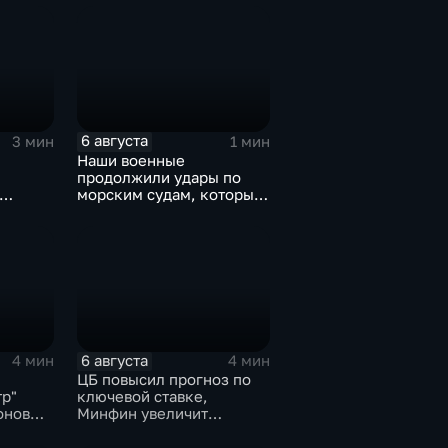
6 августа
3 мин
1 мин
Наши военные
продолжили удары по
морским судам, которые
жской
перевозят военные грузы
6 августа
4 мин
4 мин
ЦБ повысил прогноз по
тр"
ключевой ставке,
онов
Минфин увеличит
покупки валюты