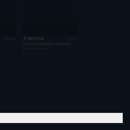
6 августа
1 мин
1 мин
Третья победа подряд:
российские
о
ватерполисты победили
о
Черногорию на
ю
юниорском чемпионате
мира