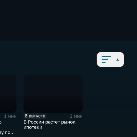
6 августа
1 мин
3 мин
о
В России растет рынок
ипотеки
пу по