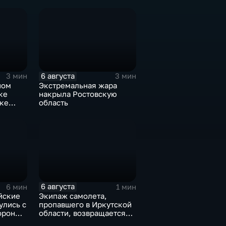
убе.
6 августа
3 мин
3 мин
ном
Экстремальная жара
ке
накрыла Ростовскую
рке
область
6 августа
6 мин
1 мин
йские
Экипаж самолета,
улись с
пропавшего в Иркутской
ороны
области, возвращается
домой