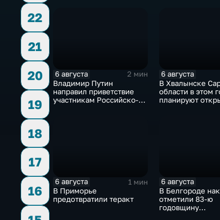
среднероссийские
привлечения
показатели
инвестицийВ
22
21
20
6 августа
6 августа
2 мин
Владимир Путин
В Хвалынске Са
направил приветствие
области в этом г
участникам Российско-
планируют откр
19
киргизского
новую больницу
экономического форума
и Российско-киргизской
18
межрегиональной
конференции
17
6 августа
6 августа
1 мин
16
В Приморье
В Белгороде на
предотвратили теракт
отметили 83-ю
годовщину
освобождения г
15