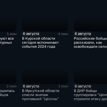
тских
6 августа
6 августа
1 мин
4 мин
руют все
В Курской области
Российские бойцы
турных
сегодня вспоминают
рассказали, как
события 2024 года
освобождали село
Зарница в Запоро
области
6 августа
6 августа
2 мин
1 мин
ершилась
В Иркутской области
В ДНР бойцы
ойцов
спасли экипаж
группировки "Цен
пропавшей "Цессны"
отразили атаку др
ВСУ