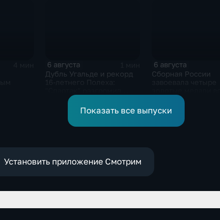
6 августа
6 августа
4 мин
1 мин
Дубль Угальде и рекорд
Сборная России
ным
16-летнего Полеха:
завоевала четыре
"Спартак" разгромил
золотые медали в
"Оренбург" в Кубке
второй день КМ п
России
зимнему плавани
Показать все выпуски
Установить приложение Смотрим