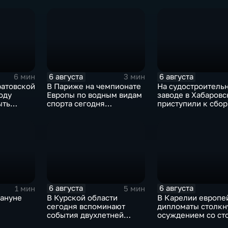
смене власти на К
6 августа
6 августа
6 мин
3 мин
ратовской
В Париже на чемпионате
На судостроитель
оду
Европы по водным видам
заводе в Хабаровс
ыть
спорта сегодня
приступили к сбо
завершаются
дебаркадеров
выступления по прыжкам
в воду
6 августа
6 августа
1 мин
5 мин
кануне
В Курской области
В Карелии европе
сегодня вспоминают
дипломаты столкн
события двухлетней
осуждением со ст
орода от
давности
жителей