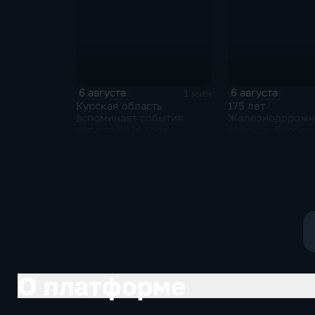
и Российско-киргизской
межрегиональной
конференции
6 августа
6 августа
1 мин
Курская область
175 лет
вспоминает события
Железнодорож
августа 2024 года
войскам России
О платформе