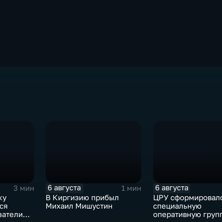
6 августа
6 августа
3 мин
1 мин
ку
В Киргизию прибыл
ЦРУ сформировал
ся
Михаил Мишустин
специальную
затели
оперативную груп