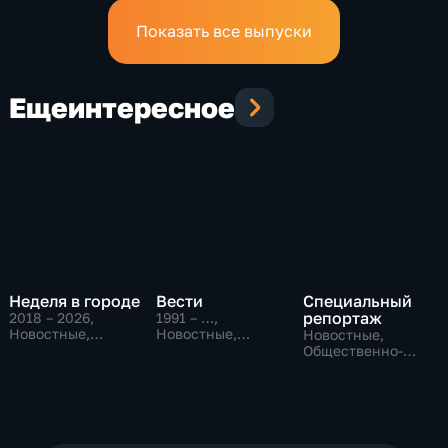
Показать все выпуски
Еще
интересное
Неделя в городе
Вести
Специальный
репортаж
2018 – 2026
,
1991 – …
,
Новостные,
Новостные,
Новостные,
Общество,
Общественно-
Общественно-
общественно-
политические,
политические,
политические
социально-
социально-
экономические
экономические