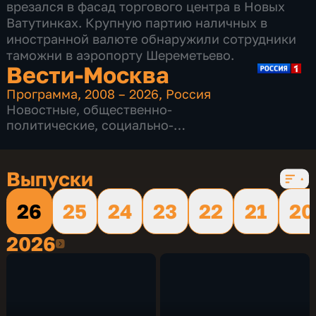
врезался в фасад торгового центра в Новых
Ватутинках. Крупную партию наличных в
иностранной валюте обнаружили сотрудники
таможни в аэропорту Шереметьево.
Вести-Москва
Программа
,
2008 – 2026
,
Россия
Новостные
,
общественно-
политические
,
социально-
экономические
,
16 сезонов, 12231 выпуск
Выпуски
26
25
24
23
22
21
20
2026
2026