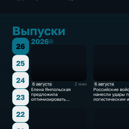
Выпуски
2026
2026
26
25
24
6 августа
6 августа
2 мин
Елена Ямпольская
Российские вой
предложила
нанесли удары п
23
оптимизировать
логистическим 
перечень олимпиад для
энергетическим
поступления в вузы
объектам ВСУ
22