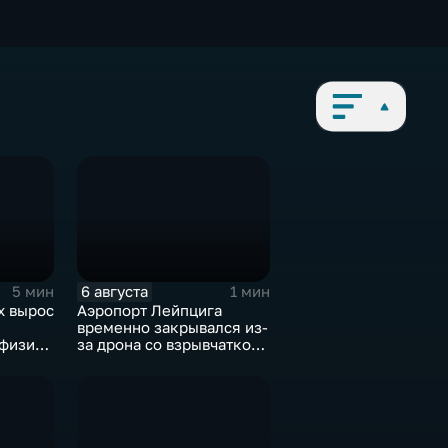
6 августа
5 мин
1 мин
х вырос
Аэропорт Лейпцига
временно закрывался из-
 физике
за дрона со взрывчаткой
а фоне
рядом с украинским
 модели
грузовым самолетом