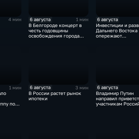
6 августа
6 августа
4 мин
1 мин
В Белгороде концерт в
Инвестиции и разв
честь годовщины
Дальнего Востока
освобождения города
опережают
продолжился несмотря
среднероссийски
на блэкаут
показатели
ля
ии
6 августа
6 августа
1 мин
3 мин
ало
В России растет рынок
Владимир Путин
ипотеки
направил приветс
ппу по
участникам Росси
 Кубе.
киргизского
экономического ф
и Российско-кирг
межрегиональной
конференции