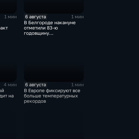
6 августа
1 мин
1 мин
В Белгороде накануне
акт
отметили 83-ю
годовщину
освобождения города от
немецко-фашистских
захватчиков
6 августа
4 мин
1 мин
ой
В Европе фиксируют все
дит на
больше температурных
рекордов