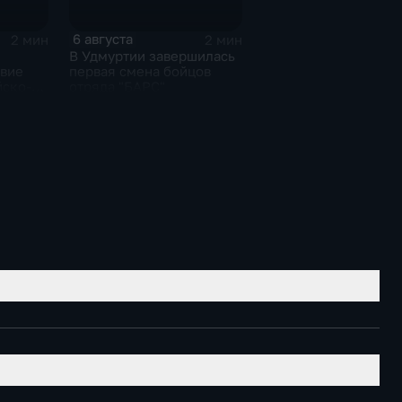
6 августа
2 мин
2 мин
В Удмуртии завершилась
твие
первая смена бойцов
йско-
отряда "БАРС"
орума
изской