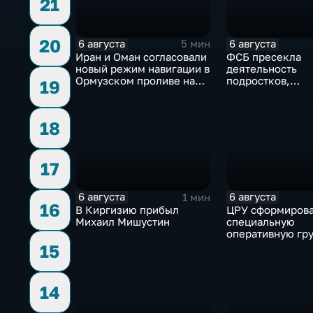
21
20
6 августа
6 августа
5 мин
Иран и Оман согласовали
ФСБ пресекла
новый режим навигации в
деятельность
Ормузском проливе на
подростков,
19
фоне нехватки
завербованных
боеприпасов у США
украинскими
спецслужбами д
18
терактов в Росс
17
6 августа
6 августа
1 мин
16
В Киргизию прибыл
ЦРУ сформиров
Михаил Мишустин
специальную
оперативную гру
смене власти на
15
14