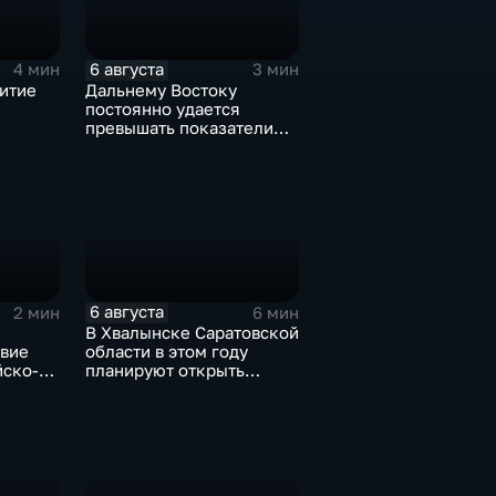
6 августа
4 мин
3 мин
итие
Дальнему Востоку
постоянно удается
превышать показатели
е
привлечения
инвестицийВ
6 августа
2 мин
6 мин
В Хвалынске Саратовской
твие
области в этом году
йско-
планируют открыть
новую больницу
орума
изской