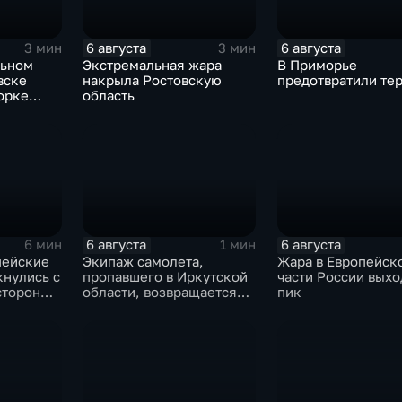
6 августа
6 августа
3 мин
3 мин
льном
Экстремальная жара
В Приморье
вске
накрыла Ростовскую
предотвратили тер
орке
область
6 августа
6 августа
6 мин
1 мин
пейские
Экипаж самолета,
Жара в Европейск
кнулись с
пропавшего в Иркутской
части России выхо
стороны
области, возвращается
пик
домой