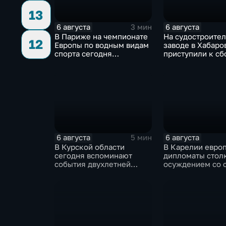
13
6 августа
6 августа
3 мин
В Париже на чемпионате
На судостроите
12
Европы по водным видам
заводе в Хабаро
спорта сегодня
приступили к сб
завершаются
дебаркадеров
выступления по прыжкам
в воду
6 августа
6 августа
5 мин
В Курской области
В Карелии евро
сегодня вспоминают
дипломаты стол
события двухлетней
осуждением со 
давности
жителей