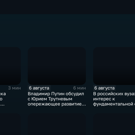
6 августа
6 августа
3 мин
6 мин
ска
Владимир Путин обсудил
В российских вуза
о
с Юрием Трутневым
интерес к
и
опережающее развитие
фундаментальной
Дальнего Востока
и авиастроению н
перехода к новой
образования