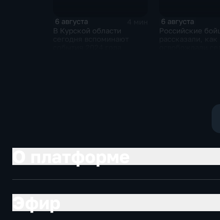
6 августа
6 августа
4 мин
В Курской области
Российские бой
сегодня вспоминают
рассказали, как
события 2024 года
освобождали се
Зарница в Запо
области
О платформе
Эфир