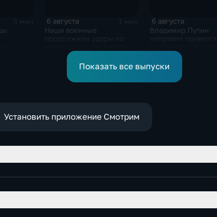
6 августа
6 августа
3 мин
1 мин
цы
Наши военные
Владимир Путин
продолжили удары по
направил приветс
ло
морским судам, которые
участникам Росси
рожской
перевозят военные грузы
киргизского
экономического ф
Показать все выпуски
и Российско-кирг
межрегиональной
конференции
Установить приложение Смотрим