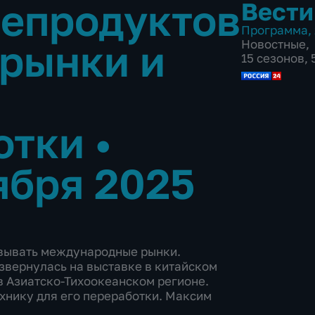
репродуктов
Вести
Программа
,
 рынки и
Новостные
,
15 сезонов,
отки
•
ября 2025
евывать международные рынки.
вернулась на выставке в китайском
в Азиатско-Тихоокеанском регионе.
хнику для его переработки. Максим