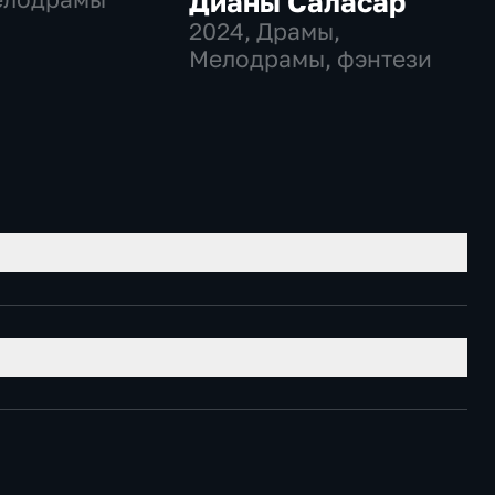
Дианы Саласар
2024
, Драмы,
Мелодрамы, фэнтези