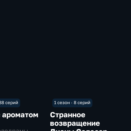
 88 серий
1 сезон · 8 серий
с ароматом
Странное
возвращение
елодрамы