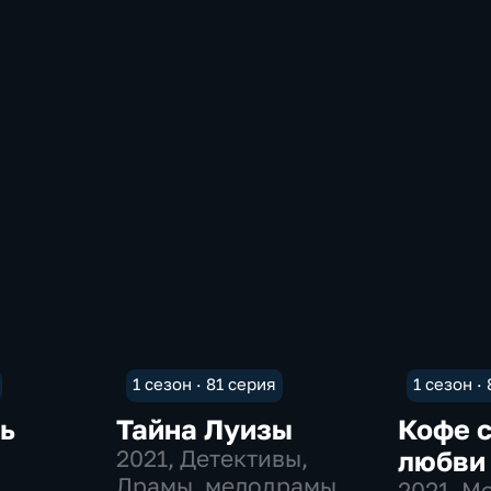
1 сезон · 81 серия
1 сезон ·
ь
Тайна Луизы
Кофе 
2021
, Детективы,
любви
Драмы, мелодрамы
2021
, М