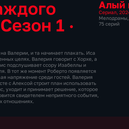
каждого
Алый 
Сериал
,
202
•
Сезон 1 ·
Мелодрамы
,
75 серий
на Валерии, и та начинает плакать. Иса
нных целях. Валерия говорит с Хорхе, а
трис подслушивает ссору Изабеллы и
я. В тот же момент Роберто появляется
вая напряжение среди гостей. Валерия
сте с Алекcой строит план использовать
с, уходит и принимает решение, которое
овится свидетелем неприятного события,
их отношениях.