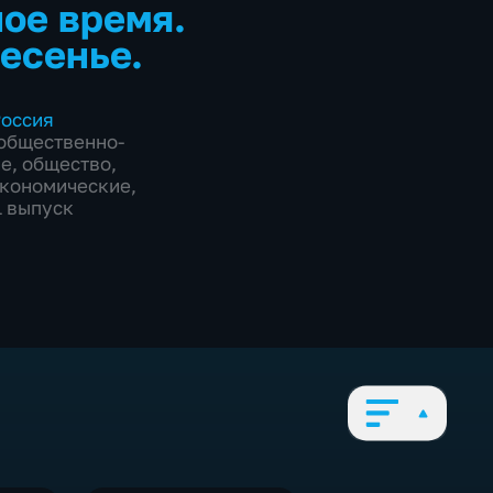
ое время.
есенье.
оссия
общественно-
ие
,
общество
,
экономические
,
1 выпуск