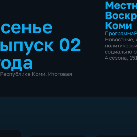
Местн
Воскр
есенье
Коми
Программа
Р
ыпуск 02
Новостные
,
политическ
социально-
года
4 сезона, 15
 Республике Коми. Итоговая