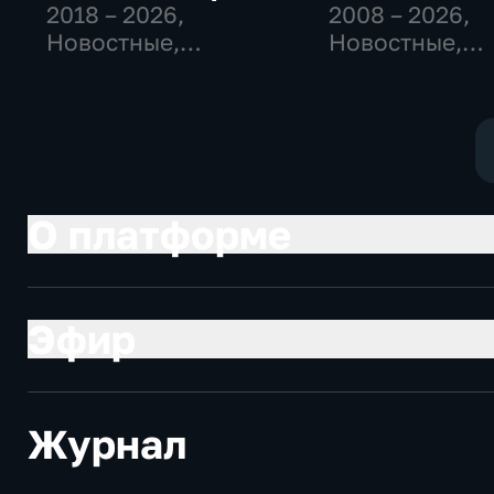
2018 – 2026
,
2008 – 2026
,
Новостные,
Новостные,
Общественно-
Общественно
политические,
политические
общество
социально-
экономически
О платформе
Эфир
Журнал