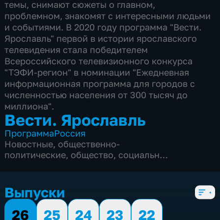
темы, снимают сюжеты о главном,
проблемном, знакомят с интересными людьми
и событиями. В 2020 году программа "Вести.
Ярославль" первой в истории ярославского
телевидения стала победителем
Всероссийского телевизионного конкурса
"ТЭФИ-регион" в номинации "Ежедневная
информационная программа для городов с
численностью населения от 300 тысяч до
миллиона".
Вести. Ярославль
Программа
Россия
Новостные
,
общественно-
политические
,
общество
,
социально-
экономические
,
5 сезонов, 3352 выпуска
Выпуски
26
25
24
23
22