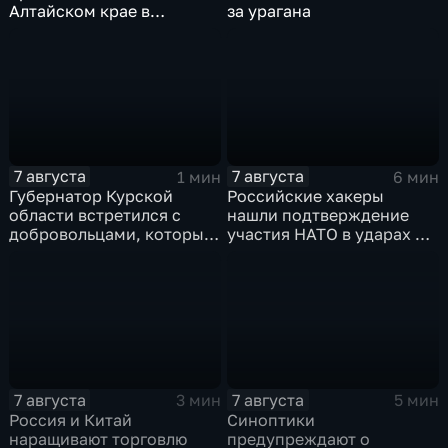
Алтайском крае в
за урагана
нынешнем году уже выше
среднего
7 августа
7 августа
1 мин
6 мин
Губернатор Курской
Российские хакеры
области встретился с
нашли подтверждение
добровольцами, которые
участия НАТО в ударах по
помогали пострадавшим
России
от вторжения ВСУ
жителям приграничья
7 августа
7 августа
3 мин
5 мин
Россия и Китай
Синоптики
наращивают торговлю
предупреждают о