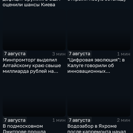
оценили шансы Киева
7 августа
7 августа
3 мин
1 мин
Минпромторг выделил
"Цифровая эволюция": в
Алтайскому краю свыше
Калуге говорили об
миллиарда рублей на
инновационных
промразвитие
IT‑проектах
7 августа
7 августа
1 мин
2 мин
В подмосковном
Водозабор в Яхроме
Дмитрове прошла
после капремонта начал