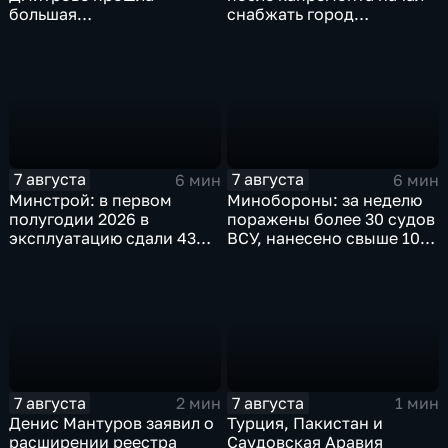
большая
снабжать город
агропромышленная
качественной водой
выставка
7 августа
7 августа
6 мин
6 мин
Минстрой: в первом
Минобороны: за неделю
полугодии 2026 в
поражены более 30 судов
эксплуатацию сдали 43
ВСУ, нанесено свыше 10
миллиона "квадратов"
ударов по ключевым
объектам
7 августа
7 августа
2 мин
1 мин
Денис Мантуров заявил о
Турция, Пакистан и
расширении реестра
Саудовская Аравия