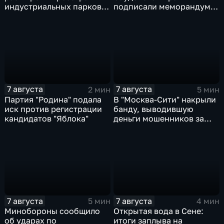
индустриальных парков в
подписали меморандум о
Ярославской области
коллективной обороне
7 августа
7 августа
2 мин
5 мин
Партия "Родина" подала
В "Москва‑Сити" накрыли
иск против регистрации
банду, выводившую
кандидатов "Яблока"
деньги мошенников за
рубеж
7 августа
7 августа
5 мин
4 мин
Минобороны сообщило
Открытая вода в Сене:
об ударах по
итоги заплыва на