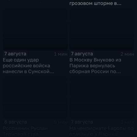
грозовом шторме в
Центральной России
7 августа
7 августа
1 мин
2 мин
Еще один удар
В Москву Внуково из
российские войска
Парижа вернулась
нанесли в Сумской
сборная России по
области
синхронному плаванию
6 августа
7 августа
5 мин
3 мин
Россиянин Руслан
На чемпионате Европы по
Терновой стал
плаванию в Париже