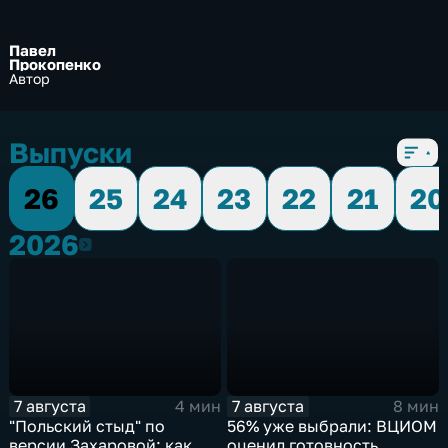
Павел
Прокопенко
Автор
Выпуски
26
25
24
23
22
21
20
2026
2026
7 августа
7 августа
4 мин
8 мин
"Польский стыд" по
56% уже выбрали: ВЦИОМ
версии Захаровой: как
оценил готовность