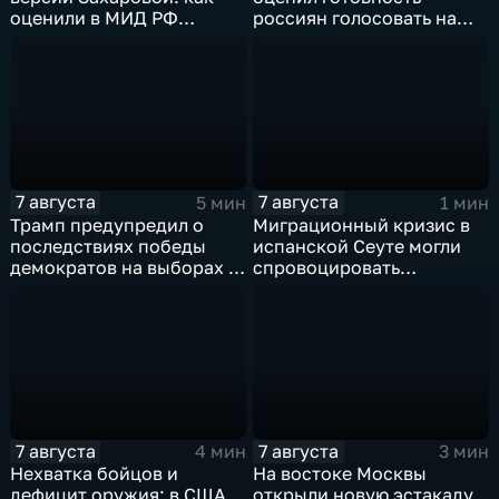
оценили в МИД РФ
россиян голосовать на
скандальную речь
выборах в Госдуму
Навроцкого
7 августа
7 августа
5 мин
1 мин
Трамп предупредил о
Миграционный кризис в
последствиях победы
испанской Сеуте могли
демократов на выборах в
спровоцировать
Сенат.
спецслужбы Израиля
7 августа
7 августа
4 мин
3 мин
Нехватка бойцов и
На востоке Москвы
дефицит оружия: в США
открыли новую эстакаду