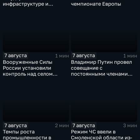
инфраструктуре и
чемпионате Европы
военной технике ВСУ
7 августа
7 августа
1 мин
1 мин
Вооруженные Силы
Владимир Путин провел
России установили
совещание с
контроль над селом
постоянными членами
Анискино в Харьковской
Совета безопасности
области
России
7 августа
7 августа
2 мин
3 мин
Темпы роста
Режим ЧС ввели в
промышленности в
Смоленской области из-