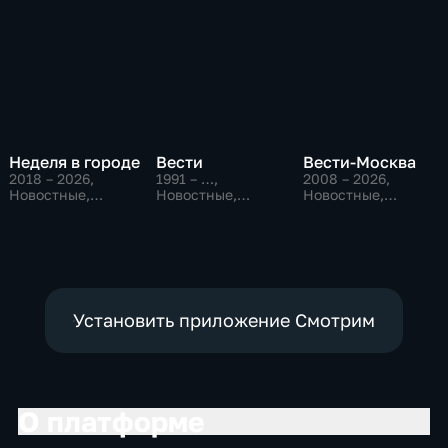
Неделя в городе
Вести
Вести-Москва
2018 – 2026
,
1991 – …
,
2008 – 2026
,
Новостные,
Новостные,
Новостные,
Общество,
Общественно-
Общественно-
общественно-
политические,
политические,
политические
социально-
социально-
экономические
экономические
Установить приложение Смотрим
О платформе