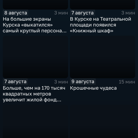
8 августа
7 августа
3 мин
3 мин
На большие экраны
В Курске на Театральной
Курска «выкатился»
площади появился
самый круглый персонаж
«Книжный шкаф»
русских сказок
7 августа
9 августа
3 мин
15 мин
Больше, чем на 170 тысяч
Крошечные чудеса
квадратных метров
увеличит жилой фонд
Курска группа компаний
ИНСТЕП