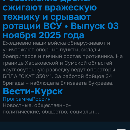
сжигают вражескую
технику и срывают
ротации ВСУ
•
Выпуск 03
ноября 2025 года
Ежедневно наши войска обнаруживают и
уничтожают опорные пункты, склады
боеприпасов и личный состав противника. На
границе Харьковской и Сумской областей
круглосуточную разведку ведут операторы
БПЛА "СКАТ 350М". За работой бойцов 34
бригады – наблюдала Елизавета Букреева.
Вести-Курск
Программа
Россия
Новостные
,
общественно-
политические
,
общество
,
социально-
экономические
,
5 сезонов, 12982 выпуска