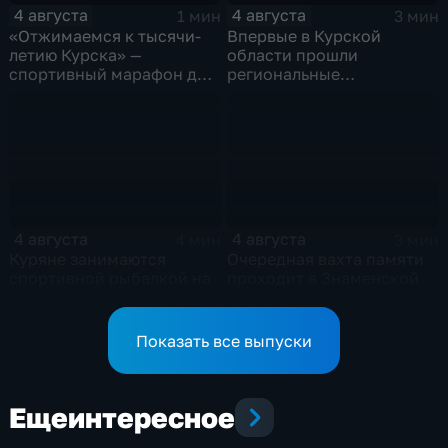
4 августа
4 августа
1 мин
3 мин
«Отжимаемся к тысячи-
Впервые в Курской
летию Курска» —
области прошли
спортивный марафон для
региональные
горожан
соревнования по
мотоджимхане
4 августа
4 августа
4 мин
3 мин
Куряне занимаются
Очередная вахта памяти
спортивной рыбалкой на
проходит в Знаменской
водоёмах региона
роще Курска
Показать все выпуски
Еще
интересное