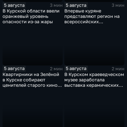
5 августа
5 августа
3 мин
3 мин
В Курской области ввели
Впервые куряне
оранжевый уровень
представляют регион на
опасности из-за жары
всероссийских
юношеских
соревнованиях по игре в
лапту
5 августа
5 августа
2 мин
2 мин
Квартирники на Зелёной
В Курском краеведческом
в Курске собирают
музее заработала
ценителей старого кино
выставка керамических
уже 8 лет
игрушек в традиционных
нарядах нашего края