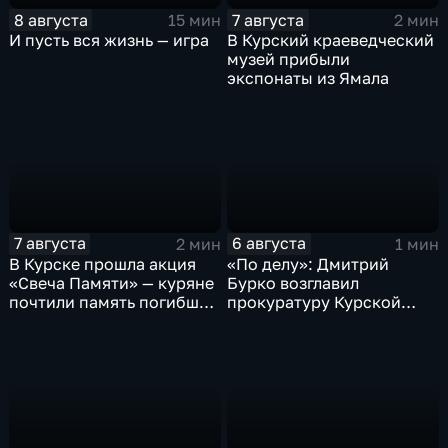
8 августа
7 августа
15 мин
2 мин
И пусть вся жизнь — игра
В Курский краеведческий
музей прибыли
экспонаты из Ямала
7 августа
6 августа
2 мин
1 мин
В Курске прошла акция
«По делу»: Дмитрий
«Свеча Памяти» — куряне
Бурко возглавил
почтили память погибших
прокуратуру Курской
в результате вторжения
области
ВСУ