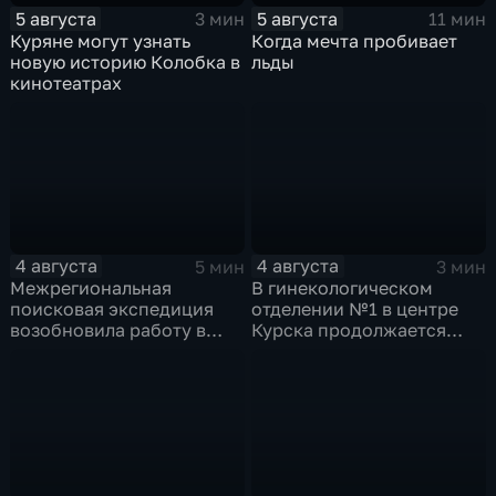
5 августа
5 августа
3 мин
11 мин
Куряне могут узнать
Когда мечта пробивает
новую историю Колобка в
льды
кинотеатрах
4 августа
4 августа
5 мин
3 мин
Межрегиональная
В гинекологическом
поисковая экспедиция
отделении №1 в центре
возобновила работу в
Курска продолжается
Знаменской роще Курска
реконструкция