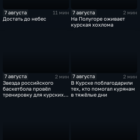
7 августа
7 августа
11 мин
2 мин
Достать до небес
На Полугоре оживает
курская хохлома
7 августа
7 августа
2 мин
2 мин
Звезда российского
В Курске поблагодарили
баскетбола провёл
тех, кто помогал курянам
тренировку для курских
в тяжёлые дни
юниоров