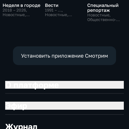
Неделя в городе
Вести
Специальный
репортаж
2018 – 2026
,
1991 – …
,
Новостные,
Новостные,
Новостные,
Общество,
Общественно-
Общественно-
общественно-
политические,
политические,
политические
социально-
социально-
экономические
экономические
Установить приложение Смотрим
О платформе
Эфир
Журнал