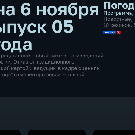
на 6 ноября
Погод
Программа
,
ыпуск 05
Новостные
,
10 сезонов,
года
представляет собой синтез произведений
зыки. Отказ от традиционного
ской картой и ведущим в кадре оценили
Погода" отмечен профессиональной