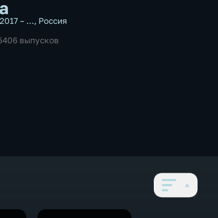
а
2017 – …
,
Россия
 5406 выпусков